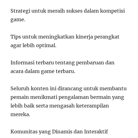
Strategi untuk meraih sukses dalam kompetisi
game.
Tips untuk meningkatkan kinerja perangkat
agar lebih optimal.
Informasi terbaru tentang pembaruan dan
acara dalam game terbaru.
Seluruh konten ini dirancang untuk membantu
pemain menikmati pengalaman bermain yang
lebih baik serta mengasah keterampilan
mereka.
Komunitas yang Dinamis dan Interaktif