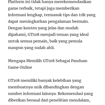
Platform ini tidak hanya merekomendasikan
game terbaik, tetapi juga memberikan
informasi lengkap, termasuk tips dan trik yang
dapat meningkatkan pengalaman bermain.
Dengan konten yang jelas dan mudah
dipahami, GT108 menjadi teman yang ideal
untuk semua pemain, baik yang pemula
maupun yang sudah ahli.
Mengapa Memilih GT108 Sebagai Panduan
Game Online
GT108 memiliki banyak kelebihan yang
membuatnya unik dibandingkan dengan
sumber informasi lainnya. Rekomendasi yang
diberikan berasal dari penelitian mendalam,