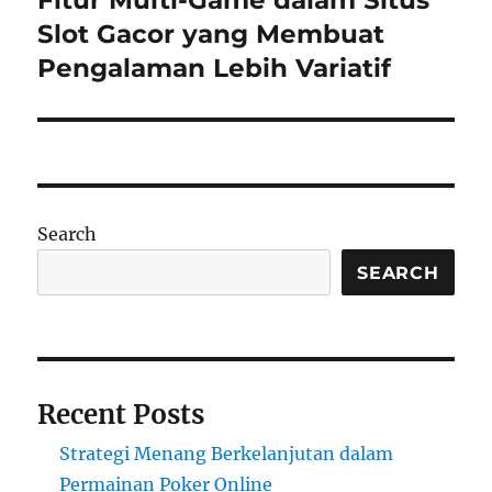
Fitur Multi-Game dalam Situs
post:
Slot Gacor yang Membuat
Pengalaman Lebih Variatif
Search
SEARCH
Recent Posts
Strategi Menang Berkelanjutan dalam
Permainan Poker Online