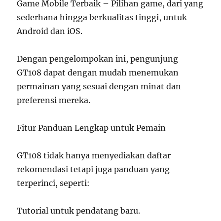
Game Mobile Terbaik – Pilihan game, dari yang
sederhana hingga berkualitas tinggi, untuk
Android dan iOS.
Dengan pengelompokan ini, pengunjung
GT108 dapat dengan mudah menemukan
permainan yang sesuai dengan minat dan
preferensi mereka.
Fitur Panduan Lengkap untuk Pemain
GT108 tidak hanya menyediakan daftar
rekomendasi tetapi juga panduan yang
terperinci, seperti:
Tutorial untuk pendatang baru.