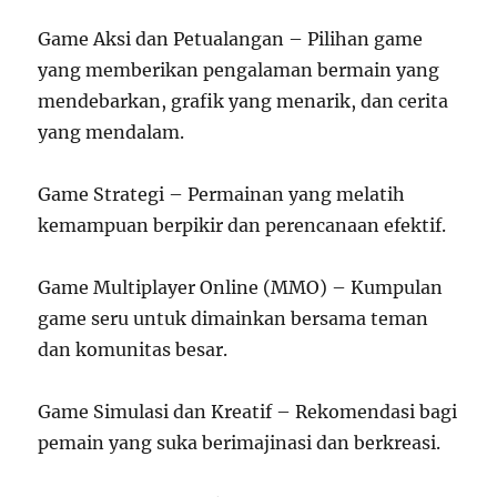
Game Aksi dan Petualangan – Pilihan game
yang memberikan pengalaman bermain yang
mendebarkan, grafik yang menarik, dan cerita
yang mendalam.
Game Strategi – Permainan yang melatih
kemampuan berpikir dan perencanaan efektif.
Game Multiplayer Online (MMO) – Kumpulan
game seru untuk dimainkan bersama teman
dan komunitas besar.
Game Simulasi dan Kreatif – Rekomendasi bagi
pemain yang suka berimajinasi dan berkreasi.