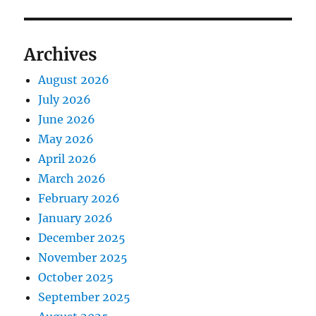
Archives
August 2026
July 2026
June 2026
May 2026
April 2026
March 2026
February 2026
January 2026
December 2025
November 2025
October 2025
September 2025