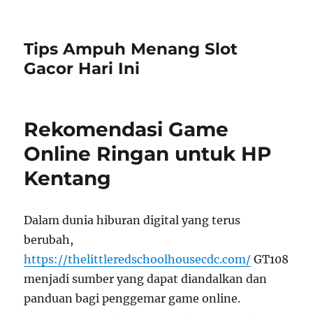
Tips Ampuh Menang Slot
Gacor Hari Ini
Rekomendasi Game
Online Ringan untuk HP
Kentang
Dalam dunia hiburan digital yang terus
berubah,
https://thelittleredschoolhousecdc.com/
GT108
menjadi sumber yang dapat diandalkan dan
panduan bagi penggemar game online.