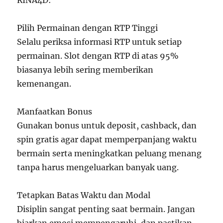
RINA4D:
Pilih Permainan dengan RTP Tinggi
Selalu periksa informasi RTP untuk setiap
permainan. Slot dengan RTP di atas 95%
biasanya lebih sering memberikan
kemenangan.
Manfaatkan Bonus
Gunakan bonus untuk deposit, cashback, dan
spin gratis agar dapat memperpanjang waktu
bermain serta meningkatkan peluang menang
tanpa harus mengeluarkan banyak uang.
Tetapkan Batas Waktu dan Modal
Disiplin sangat penting saat bermain. Jangan