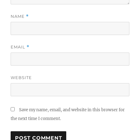
NAME
*
EMAIL
*
WEBSITE
Save my name, email, and website in this browser for
the next time I comment.