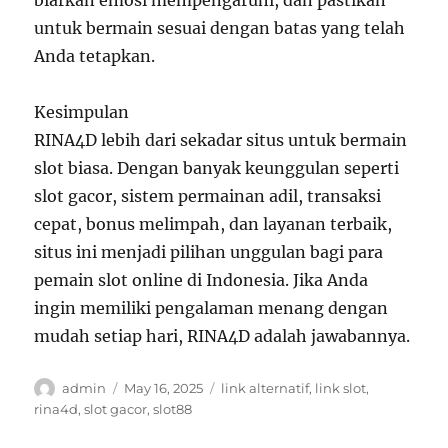
biarkan emosi mempengaruhi, dan pastikan
untuk bermain sesuai dengan batas yang telah
Anda tetapkan.
Kesimpulan
RINA4D lebih dari sekadar situs untuk bermain
slot biasa. Dengan banyak keunggulan seperti
slot gacor, sistem permainan adil, transaksi
cepat, bonus melimpah, dan layanan terbaik,
situs ini menjadi pilihan unggulan bagi para
pemain slot online di Indonesia. Jika Anda
ingin memiliki pengalaman menang dengan
mudah setiap hari, RINA4D adalah jawabannya.
Author
Posted
Tags
admin
May 16, 2025
link alternatif
,
link slot
,
on
rina4d
,
slot gacor
,
slot88