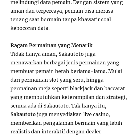
melindungi data pemain. Dengan sistem yang
aman dan terpercaya, pemain bisa merasa
tenang saat bermain tanpa khawatir soal
kebocoran data.
Ragam Permainan yang Menarik
Tidak hanya aman, Sakautoto juga
menawarkan berbagai jenis permainan yang
membuat pemain betah berlama-lama. Mulai
dari permainan slot yang seru, hingga
permainan meja seperti blackjack dan baccarat
yang membutuhkan keterampilan dan strategi,
semua ada di Sakautoto. Tak hanya itu,
Sakautoto
juga menyediakan live casino,
memberikan pengalaman bermain yang lebih
realistis dan interaktif dengan dealer