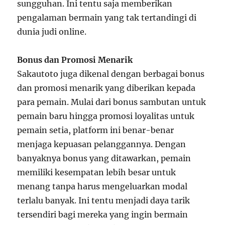
sungguhan. Ini tentu saja memberikan
pengalaman bermain yang tak tertandingi di
dunia judi online.
Bonus dan Promosi Menarik
Sakautoto juga dikenal dengan berbagai bonus
dan promosi menarik yang diberikan kepada
para pemain. Mulai dari bonus sambutan untuk
pemain baru hingga promosi loyalitas untuk
pemain setia, platform ini benar-benar
menjaga kepuasan pelanggannya. Dengan
banyaknya bonus yang ditawarkan, pemain
memiliki kesempatan lebih besar untuk
menang tanpa harus mengeluarkan modal
terlalu banyak. Ini tentu menjadi daya tarik
tersendiri bagi mereka yang ingin bermain