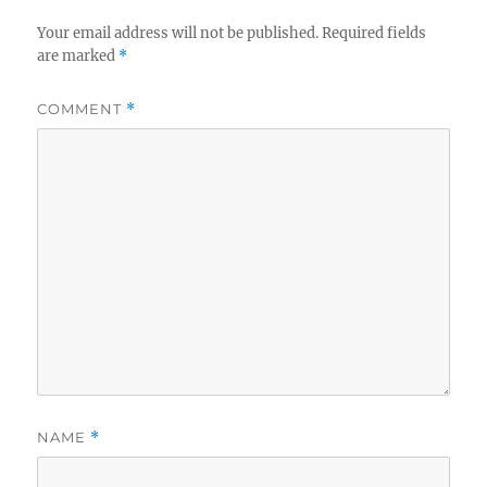
Your email address will not be published.
Required fields
are marked
*
COMMENT
*
NAME
*