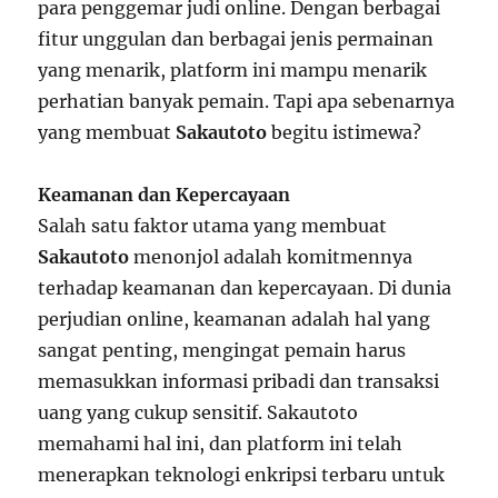
para penggemar judi online. Dengan berbagai
fitur unggulan dan berbagai jenis permainan
yang menarik, platform ini mampu menarik
perhatian banyak pemain. Tapi apa sebenarnya
yang membuat
Sakautoto
begitu istimewa?
Keamanan dan Kepercayaan
Salah satu faktor utama yang membuat
Sakautoto
menonjol adalah komitmennya
terhadap keamanan dan kepercayaan. Di dunia
perjudian online, keamanan adalah hal yang
sangat penting, mengingat pemain harus
memasukkan informasi pribadi dan transaksi
uang yang cukup sensitif. Sakautoto
memahami hal ini, dan platform ini telah
menerapkan teknologi enkripsi terbaru untuk