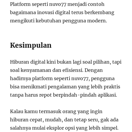
Platform seperti nuvo77 menjadi contoh
bagaimana inovasi digital terus berkembang
mengikuti kebutuhan pengguna modern.
Kesimpulan
Hiburan digital kini bukan lagi soal pilihan, tapi
soal kenyamanan dan efisiensi. Dengan
hadirnya platform seperti nuvo77, pengguna
bisa menikmati pengalaman yang lebih praktis
tanpa harus repot berpindah-pindah aplikasi.
Kalau kamu termasuk orang yang ingin
hiburan cepat, mudah, dan tetap seru, gak ada
salahnya mulai eksplor opsi yang lebih simpel.