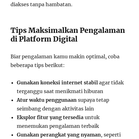
diakses tanpa hambatan.
Tips Maksimalkan Pengalaman
di Platform Digital
Biar pengalaman kamu makin optimal, coba
beberapa tips berikut:
Gunakan koneksi internet stabil
agar tidak
terganggu saat menikmati hiburan
Atur waktu penggunaan
supaya tetap
seimbang dengan aktivitas lain
Eksplor fitur yang tersedia
untuk
menemukan pengalaman terbaik
Gunakan perangkat yang nyaman
, seperti