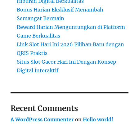
Hiburan Digital Berkualitas
Bonus Harian Eksklusif Menambah
Semangat Bermain
Reward Harian Menguntungkan di Platform
Game Berkualitas
Link Slot Hari Ini 2026 Pilihan Baru dengan
QRIS Praktis
Situs Slot Gacor Hari Ini Dengan Konsep
Digital Interaktif
Recent Comments
A WordPress Commenter
on
Hello world!