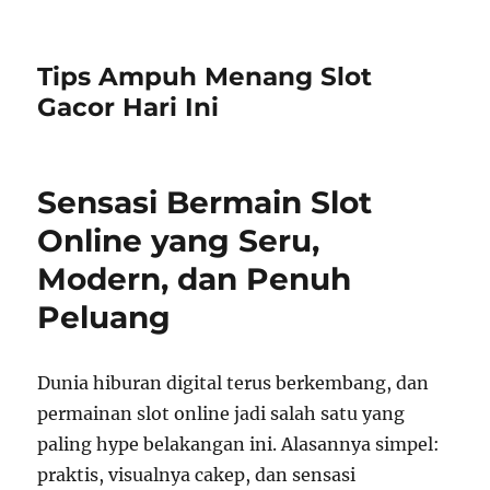
Tips Ampuh Menang Slot
Gacor Hari Ini
Sensasi Bermain Slot
Online yang Seru,
Modern, dan Penuh
Peluang
Dunia hiburan digital terus berkembang, dan
permainan slot online jadi salah satu yang
paling hype belakangan ini. Alasannya simpel:
praktis, visualnya cakep, dan sensasi