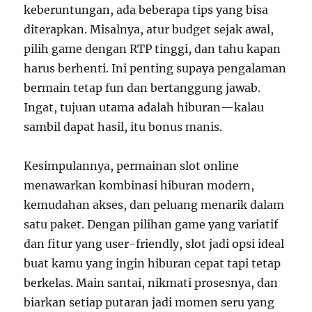
keberuntungan, ada beberapa tips yang bisa
diterapkan. Misalnya, atur budget sejak awal,
pilih game dengan RTP tinggi, dan tahu kapan
harus berhenti. Ini penting supaya pengalaman
bermain tetap fun dan bertanggung jawab.
Ingat, tujuan utama adalah hiburan—kalau
sambil dapat hasil, itu bonus manis.
Kesimpulannya, permainan slot online
menawarkan kombinasi hiburan modern,
kemudahan akses, dan peluang menarik dalam
satu paket. Dengan pilihan game yang variatif
dan fitur yang user-friendly, slot jadi opsi ideal
buat kamu yang ingin hiburan cepat tapi tetap
berkelas. Main santai, nikmati prosesnya, dan
biarkan setiap putaran jadi momen seru yang