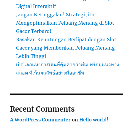
Digital Interaktif
Jangan Ketinggalan! Strategi Jitu
Mengoptimalkan Peluang Menang di Slot
Gacor Terbaru!
Rasakan Keuntungan Berlipat dengan Slot
Gacor yang Memberikan Peluang Menang
Lebih Tinggi
เปิดโลกแห่งการเล่นที่คุ้มค่ากว่าเดิม พร้อมแนวทาง
สล็อต ที่เน้นผลลัพธ์อย่างมืออาชีพ
Recent Comments
A WordPress Commenter
on
Hello world!