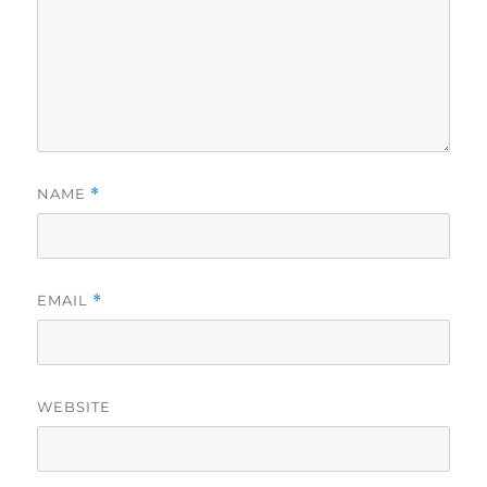
NAME
*
EMAIL
*
WEBSITE