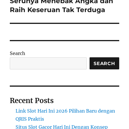
Serunya Menebak Angka dan
Next
post:
Raih Keseruan Tak Terduga
Search
SEARCH
Recent Posts
Link Slot Hari Ini 2026 Pilihan Baru dengan
QRIS Praktis
Situs Slot Gacor Hari Ini Dengan Konsep