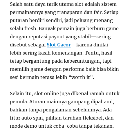
Salah satu daya tarik utama slot adalah sistem
permainannya yang transparan dan fair. Setiap
putaran berdiri sendiri, jadi peluang menang
selalu fresh. Banyak pemain juga berburu game
dengan reputasi payout yang stabil—sering
disebut sebagai
Slot Gacor
—karena dinilai
lebih sering kasih kemenangan. Tentu, hasil
tetap bergantung pada keberuntungan, tapi
memilih game dengan performa baik bisa bikin
sesi bermain terasa lebih “worth it”.
Selain itu, slot online juga dikenal ramah untuk
pemula. Aturan mainnya gampang dipahami,
bahkan tanpa pengalaman sebelumnya. Ada
fitur auto spin, pilihan taruhan fleksibel, dan
mode demo untuk coba-coba tanpa tekanan.