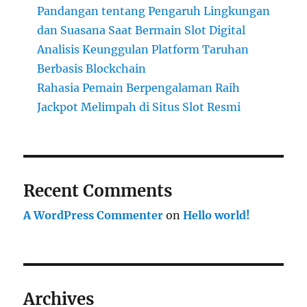
Pandangan tentang Pengaruh Lingkungan
dan Suasana Saat Bermain Slot Digital
Analisis Keunggulan Platform Taruhan
Berbasis Blockchain
Rahasia Pemain Berpengalaman Raih
Jackpot Melimpah di Situs Slot Resmi
Recent Comments
A WordPress Commenter
on
Hello world!
Archives