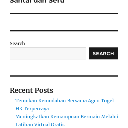
Santai dan Seru
Search
SEARCH
Recent Posts
Temukan Kemudahan Bersama Agen Togel
HK Terpercaya
Meningkatkan Kemampuan Bermain Melalui
Latihan Virtual Gratis