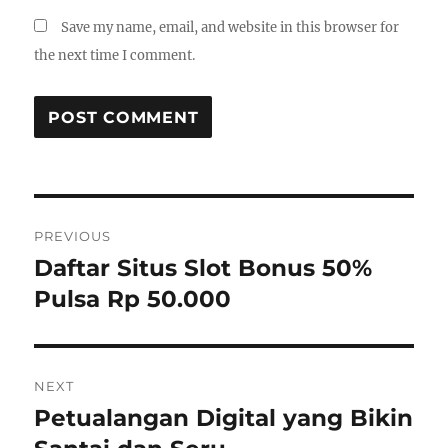
Save my name, email, and website in this browser for
the next time I comment.
Post
PREVIOUS
navigation
Daftar Situs Slot Bonus 50%
Previous
post:
Pulsa Rp 50.000
NEXT
Petualangan Digital yang Bikin
Next
post: