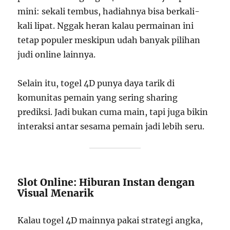
mini: sekali tembus, hadiahnya bisa berkali-
kali lipat. Nggak heran kalau permainan ini
tetap populer meskipun udah banyak pilihan
judi online lainnya.
Selain itu, togel 4D punya daya tarik di
komunitas pemain yang sering sharing
prediksi. Jadi bukan cuma main, tapi juga bikin
interaksi antar sesama pemain jadi lebih seru.
Slot Online: Hiburan Instan dengan
Visual Menarik
Kalau togel 4D mainnya pakai strategi angka,