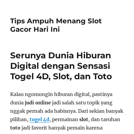
Tips Ampuh Menang Slot
Gacor Hari Ini
Serunya Dunia Hiburan
Digital dengan Sensasi
Togel 4D, Slot, dan Toto
Kalau ngomongin hiburan digital, pastinya
dunia
judi online
jadi salah satu topik yang
nggak pernah ada habisnya. Dari sekian banyak
pilihan,
togel 4d
, permainan
slot
, dan taruhan
toto
jadi favorit banyak pemain karena