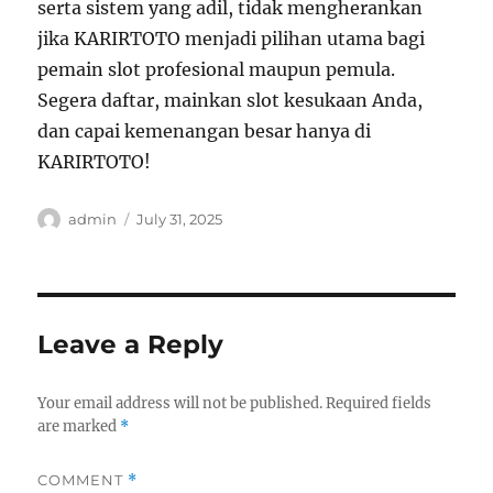
serta sistem yang adil, tidak mengherankan
jika KARIRTOTO menjadi pilihan utama bagi
pemain slot profesional maupun pemula.
Segera daftar, mainkan slot kesukaan Anda,
dan capai kemenangan besar hanya di
KARIRTOTO!
Author
Posted
admin
July 31, 2025
on
Leave a Reply
Your email address will not be published.
Required fields
are marked
*
COMMENT
*