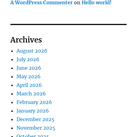
A WordPress Commenter
on
Hello world!
Archives
August 2026
July 2026
June 2026
May 2026
April 2026
March 2026
February 2026
January 2026
December 2025
November 2025
October 2025