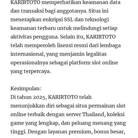
KARIRTOTO memperhatikan keamanan data
dan transaksi bagi anggotanya. Situs ini
menerapkan enkripsi SSL dan teknologi
keamanan terbaru untuk melindungi setiap
aktivitas pengguna. Selain itu, KARIRTOTO
telah memperoleh lisensi resmi dari lembaga
internasional, yang menjamin legalitas
operasionalnya sebagai platform slot online
yang terpercaya.
Kesimpulan:
Di tahun 2025, KARIRTOTO telah
menunjukkan diri sebagai situs permainan slot
online terbaik dengan server Thailand, koleksi
game yang lengkap, dan peluang menang yang
tinggi. Dengan layanan premium, bonus besar,