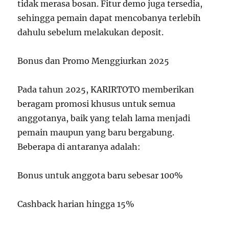
tidak merasa bosan. Fitur demo juga tersedia,
sehingga pemain dapat mencobanya terlebih
dahulu sebelum melakukan deposit.
Bonus dan Promo Menggiurkan 2025
Pada tahun 2025, KARIRTOTO memberikan
beragam promosi khusus untuk semua
anggotanya, baik yang telah lama menjadi
pemain maupun yang baru bergabung.
Beberapa di antaranya adalah:
Bonus untuk anggota baru sebesar 100%
Cashback harian hingga 15%