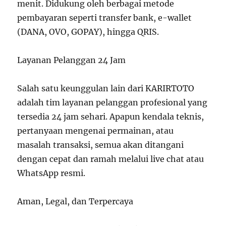
menit. Didukung oleh berbagai metode
pembayaran seperti transfer bank, e-wallet
(DANA, OVO, GOPAY), hingga QRIS.
Layanan Pelanggan 24 Jam
Salah satu keunggulan lain dari KARIRTOTO
adalah tim layanan pelanggan profesional yang
tersedia 24 jam sehari. Apapun kendala teknis,
pertanyaan mengenai permainan, atau
masalah transaksi, semua akan ditangani
dengan cepat dan ramah melalui live chat atau
WhatsApp resmi.
Aman, Legal, dan Terpercaya