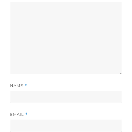
NAME
*
EMAIL
*