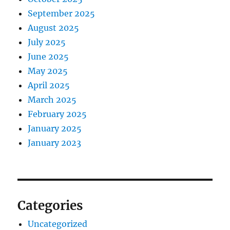
September 2025
August 2025
July 2025
June 2025
May 2025
April 2025
March 2025
February 2025
January 2025
January 2023
Categories
Uncategorized