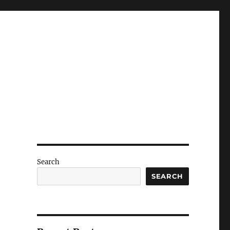
Search
SEARCH