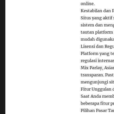
online.
Kestabilan dan
Situs yang akti
sistem dan men
tautan platform
mudah digunakan
Lisensi dan Reg
Platform yang t
regulasi intern
Mix Parlay, Asia
transparan. Pas
mengunjungi sit
Fitur Unggulan 
Saat Anda membuk
beberapa fitur 
Pilihan Pasar T