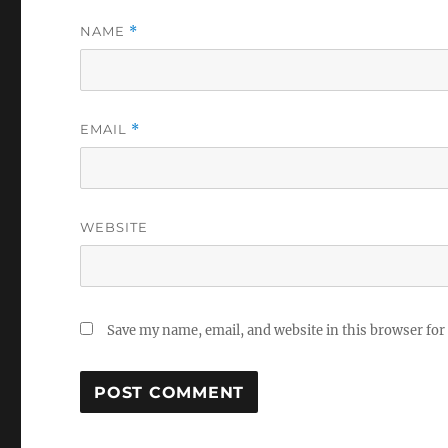
NAME
*
EMAIL
*
WEBSITE
Save my name, email, and website in this browser for