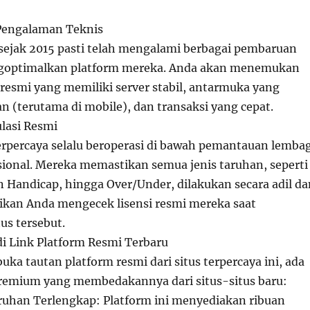
 Pengalaman Teknis
f sejak 2015 pasti telah mengalami berbagai pembaruan
goptimalkan platform mereka. Anda akan menemukan
 resmi yang memiliki server stabil, antarmuka yang
 (terutama di mobile), dan transaksi yang cepat.
ulasi Resmi
erpercaya selalu beroperasi di bawah pemantauan lemba
asional. Mereka memastikan semua jenis taruhan, seperti
n Handicap, hingga Over/Under, dilakukan secara adil da
tikan Anda mengecek lisensi resmi mereka saat
us tersebut.
di Link Platform Resmi Terbaru
a tautan platform resmi dari situs terpercaya ini, ada
premium yang membedakannya dari situs-situs baru:
aruhan Terlengkap: Platform ini menyediakan ribuan