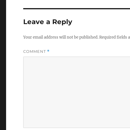
Leave a Reply
Your email address will not be published.
Required fields
COMMENT
*