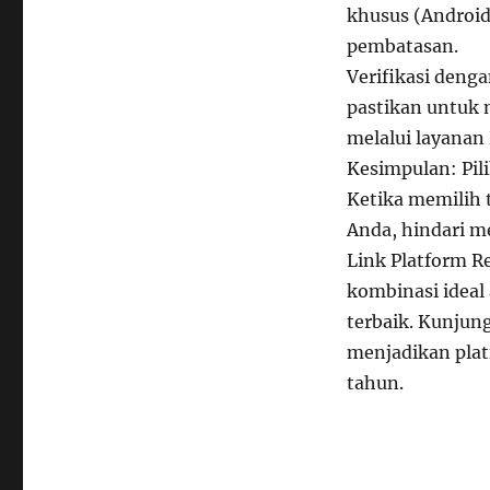
khusus (Android
pembatasan.
Verifikasi deng
pastikan untuk 
melalui layanan
Kesimpulan: Pil
Ketika memilih 
Anda, hindari m
Link Platform R
kombinasi ideal
terbaik. Kunjung
menjadikan plat
tahun.