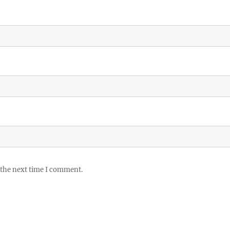
 the next time I comment.