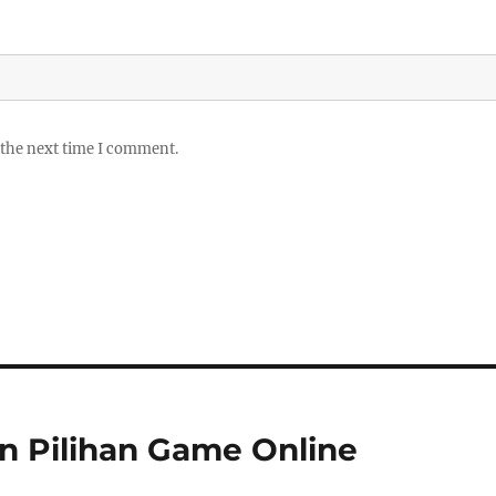
 the next time I comment.
n Pilihan Game Online