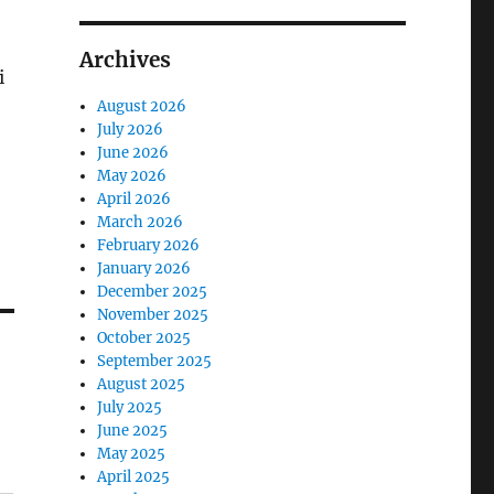
Archives
i
August 2026
July 2026
June 2026
May 2026
April 2026
March 2026
February 2026
January 2026
December 2025
November 2025
October 2025
September 2025
August 2025
July 2025
June 2025
May 2025
April 2025