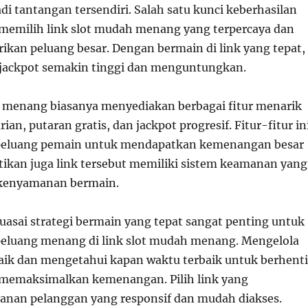
di tantangan tersendiri. Salah satu kunci keberhasilan
memilih link slot mudah menang yang terpercaya dan
ikan peluang besar. Dengan bermain di link yang tepat,
jackpot semakin tinggi dan menguntungkan.
 menang biasanya menyediakan berbagai fitur menarik
ian, putaran gratis, dan jackpot progresif. Fitur-fitur in
eluang pemain untuk mendapatkan kemenangan besar
stikan juga link tersebut memiliki sistem keamanan yang
 kenyamanan bermain.
guasai strategi bermain yang tepat sangat penting untuk
eluang menang di link slot mudah menang. Mengelola
ik dan mengetahui kapan waktu terbaik untuk berhenti
memaksimalkan kemenangan. Pilih link yang
nan pelanggan yang responsif dan mudah diakses.