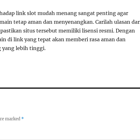
hadap link slot mudah menang sangat penting agar
ain tetap aman dan menyenangkan. Carilah ulasan dar
pastikan situs tersebut memiliki lisensi resmi. Dengan
in di link yang tepat akan memberi rasa aman dan
yang lebih tinggi.
 are marked
*