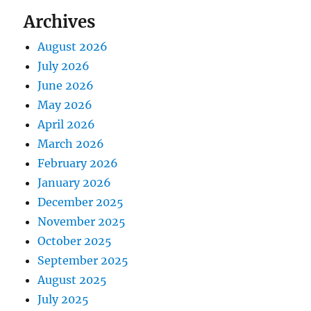
Archives
August 2026
July 2026
June 2026
May 2026
April 2026
March 2026
February 2026
January 2026
December 2025
November 2025
October 2025
September 2025
August 2025
July 2025