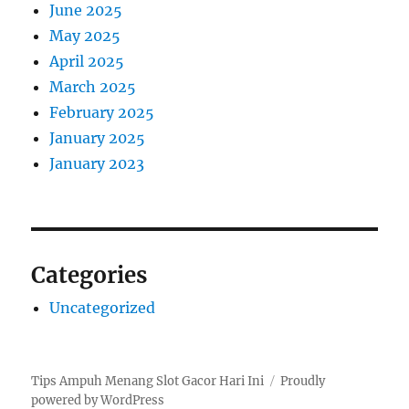
June 2025
May 2025
April 2025
March 2025
February 2025
January 2025
January 2023
Categories
Uncategorized
Tips Ampuh Menang Slot Gacor Hari Ini
Proudly
powered by WordPress