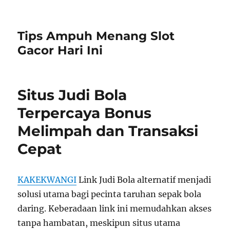
Tips Ampuh Menang Slot
Gacor Hari Ini
Situs Judi Bola
Terpercaya Bonus
Melimpah dan Transaksi
Cepat
KAKEKWANGI
Link Judi Bola alternatif menjadi
solusi utama bagi pecinta taruhan sepak bola
daring. Keberadaan link ini memudahkan akses
tanpa hambatan, meskipun situs utama