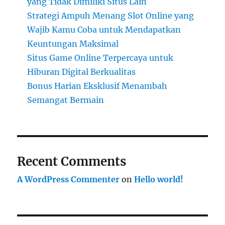
yang Tidak Dimiliki Situs Lain
Strategi Ampuh Menang Slot Online yang
Wajib Kamu Coba untuk Mendapatkan
Keuntungan Maksimal
Situs Game Online Terpercaya untuk
Hiburan Digital Berkualitas
Bonus Harian Eksklusif Menambah
Semangat Bermain
Recent Comments
A WordPress Commenter
on
Hello world!