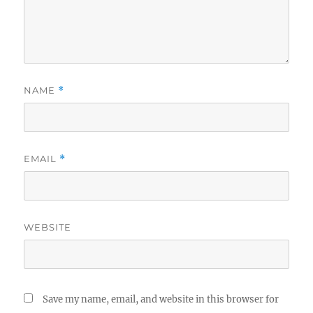
NAME
*
EMAIL
*
WEBSITE
Save my name, email, and website in this browser for