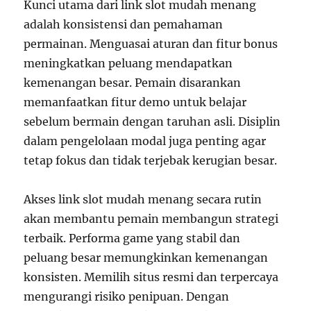
Kunci utama dari link slot mudah menang
adalah konsistensi dan pemahaman
permainan. Menguasai aturan dan fitur bonus
meningkatkan peluang mendapatkan
kemenangan besar. Pemain disarankan
memanfaatkan fitur demo untuk belajar
sebelum bermain dengan taruhan asli. Disiplin
dalam pengelolaan modal juga penting agar
tetap fokus dan tidak terjebak kerugian besar.
Akses link slot mudah menang secara rutin
akan membantu pemain membangun strategi
terbaik. Performa game yang stabil dan
peluang besar memungkinkan kemenangan
konsisten. Memilih situs resmi dan terpercaya
mengurangi risiko penipuan. Dengan