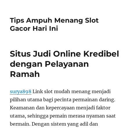
Tips Ampuh Menang Slot
Gacor Hari Ini
Situs Judi Online Kredibel
dengan Pelayanan
Ramah
surya898
Link slot mudah menang menjadi
pilihan utama bagi pecinta permainan daring.
Keamanan dan kepercayaan menjadi faktor
utama, sehingga pemain merasa nyaman saat
bermain. Dengan sistem yang adil dan