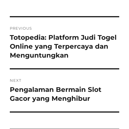
Post
PREVIOUS
navigation
Totopedia: Platform Judi Togel
Previous
post:
Online yang Terpercaya dan
Menguntungkan
NEXT
Pengalaman Bermain Slot
Next
post:
Gacor yang Menghibur