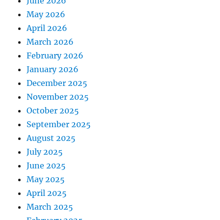
June 2026
May 2026
April 2026
March 2026
February 2026
January 2026
December 2025
November 2025
October 2025
September 2025
August 2025
July 2025
June 2025
May 2025
April 2025
March 2025