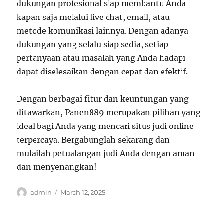
dukungan profesional siap membantu Anda
kapan saja melalui live chat, email, atau
metode komunikasi lainnya. Dengan adanya
dukungan yang selalu siap sedia, setiap
pertanyaan atau masalah yang Anda hadapi
dapat diselesaikan dengan cepat dan efektif.
Dengan berbagai fitur dan keuntungan yang
ditawarkan, Panen889 merupakan pilihan yang
ideal bagi Anda yang mencari situs judi online
terpercaya. Bergabunglah sekarang dan
mulailah petualangan judi Anda dengan aman
dan menyenangkan!
Author
Posted
admin
March 12, 2025
on