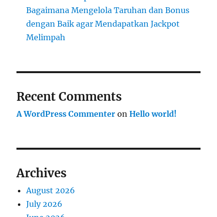
Bagaimana Mengelola Taruhan dan Bonus
dengan Baik agar Mendapatkan Jackpot
Melimpah
Recent Comments
A WordPress Commenter
on
Hello world!
Archives
August 2026
July 2026