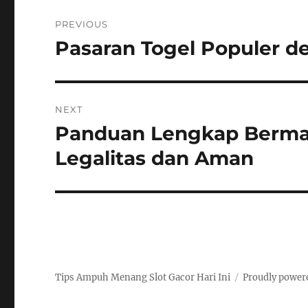
Post
PREVIOUS
navigation
Pasaran Togel Populer d
Previous
post:
NEXT
Panduan Lengkap Bermai
Next
post:
Legalitas dan Aman
Tips Ampuh Menang Slot Gacor Hari Ini
Proudly power