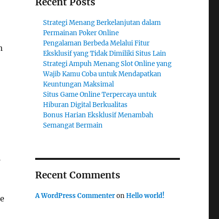
Recent Posts
Strategi Menang Berkelanjutan dalam
Permainan Poker Online
Pengalaman Berbeda Melalui Fitur
n
Eksklusif yang Tidak Dimiliki Situs Lain
Strategi Ampuh Menang Slot Online yang
Wajib Kamu Coba untuk Mendapatkan
Keuntungan Maksimal
Situs Game Online Terpercaya untuk
Hiburan Digital Berkualitas
Bonus Harian Eksklusif Menambah
Semangat Bermain
i
Recent Comments
A WordPress Commenter
on
Hello world!
me