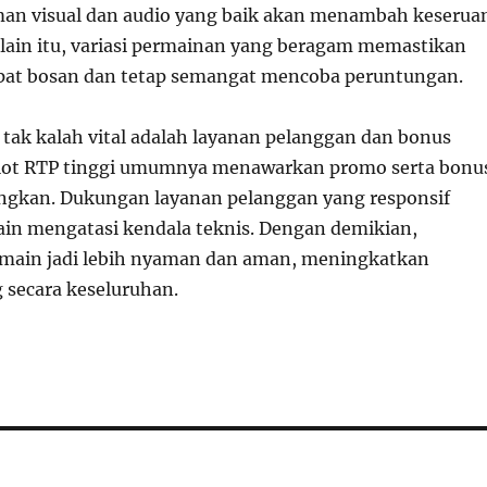
man visual dan audio yang baik akan menambah keserua
elain itu, variasi permainan yang beragam memastikan
pat bosan dan tetap semangat mencoba peruntungan.
 tak kalah vital adalah layanan pelanggan dan bonus
slot RTP tinggi umumnya menawarkan promo serta bonu
gkan. Dukungan layanan pelanggan yang responsif
n mengatasi kendala teknis. Dengan demikian,
main jadi lebih nyaman dan aman, meningkatkan
secara keseluruhan.