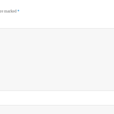
 are marked
*