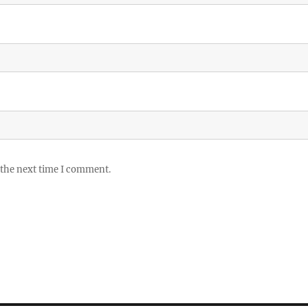
 the next time I comment.