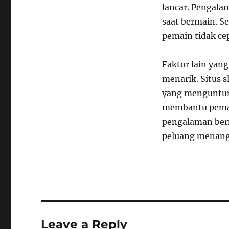
lancar. Pengala
saat bermain. S
pemain tidak ce
Faktor lain yang
menarik. Situs 
yang menguntun
membantu pemai
pengalaman ber
peluang menang 
Leave a Reply