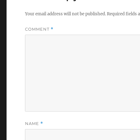
Your email address will not be published.
Required fields
COMMENT
*
NAME
*