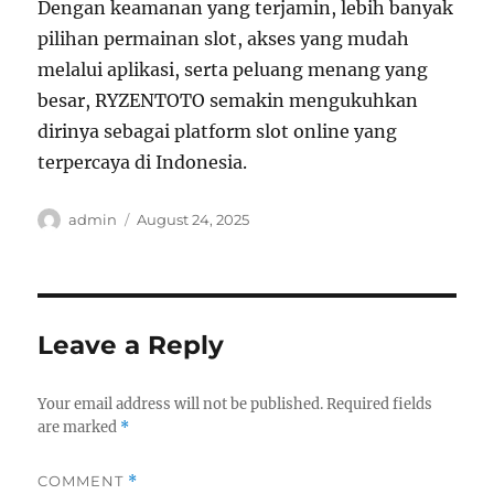
Dengan keamanan yang terjamin, lebih banyak
pilihan permainan slot, akses yang mudah
melalui aplikasi, serta peluang menang yang
besar, RYZENTOTO semakin mengukuhkan
dirinya sebagai platform slot online yang
terpercaya di Indonesia.
Author
Posted
admin
August 24, 2025
on
Leave a Reply
Your email address will not be published.
Required fields
are marked
*
COMMENT
*