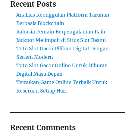
Recent Posts
Analisis Keunggulan Platform Taruhan
Berbasis Blockchain
Rahasia Pemain Berpengalaman Raih
Jackpot Melimpah di Situs Slot Resmi
Toto Slot Gacor Pilihan Digital Dengan
Sistem Modern
Toto Slot Gacor Online Untuk Hiburan
Digital Masa Depan
Temukan Game Online Terbaik Untuk
Keseruan Setiap Hari
Recent Comments