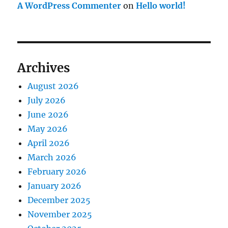
A WordPress Commenter
on
Hello world!
Archives
August 2026
July 2026
June 2026
May 2026
April 2026
March 2026
February 2026
January 2026
December 2025
November 2025