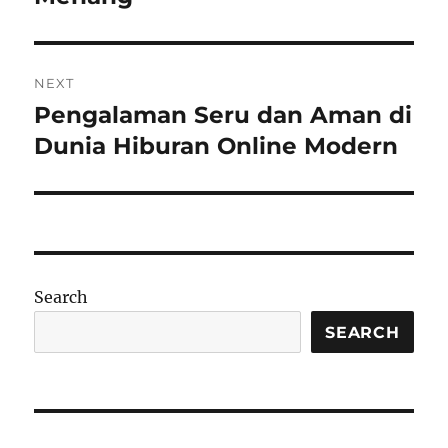
NEXT
Pengalaman Seru dan Aman di
Next
post:
Dunia Hiburan Online Modern
Search
SEARCH