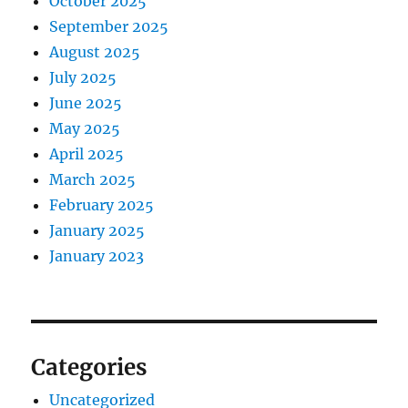
October 2025
September 2025
August 2025
July 2025
June 2025
May 2025
April 2025
March 2025
February 2025
January 2025
January 2023
Categories
Uncategorized