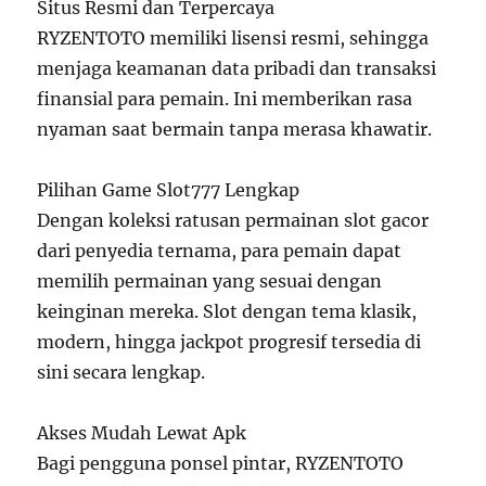
Situs Resmi dan Terpercaya
RYZENTOTO memiliki lisensi resmi, sehingga
menjaga keamanan data pribadi dan transaksi
finansial para pemain. Ini memberikan rasa
nyaman saat bermain tanpa merasa khawatir.
Pilihan Game Slot777 Lengkap
Dengan koleksi ratusan permainan slot gacor
dari penyedia ternama, para pemain dapat
memilih permainan yang sesuai dengan
keinginan mereka. Slot dengan tema klasik,
modern, hingga jackpot progresif tersedia di
sini secara lengkap.
Akses Mudah Lewat Apk
Bagi pengguna ponsel pintar, RYZENTOTO