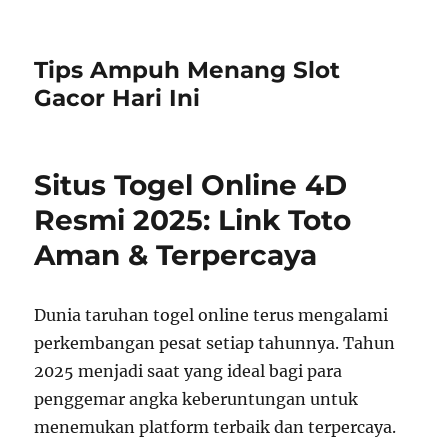
Tips Ampuh Menang Slot
Gacor Hari Ini
Situs Togel Online 4D
Resmi 2025: Link Toto
Aman & Terpercaya
Dunia taruhan togel online terus mengalami
perkembangan pesat setiap tahunnya. Tahun
2025 menjadi saat yang ideal bagi para
penggemar angka keberuntungan untuk
menemukan platform terbaik dan terpercaya.