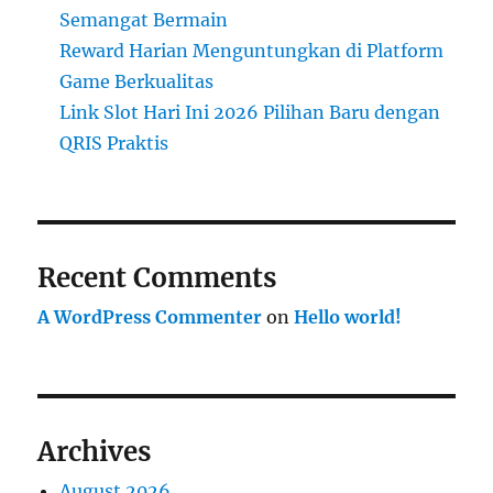
Semangat Bermain
Reward Harian Menguntungkan di Platform
Game Berkualitas
Link Slot Hari Ini 2026 Pilihan Baru dengan
QRIS Praktis
Recent Comments
A WordPress Commenter
on
Hello world!
Archives
August 2026