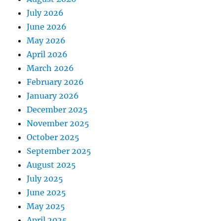
July 2026
June 2026
May 2026
April 2026
March 2026
February 2026
January 2026
December 2025
November 2025
October 2025
September 2025
August 2025
July 2025
June 2025
May 2025
April 2025