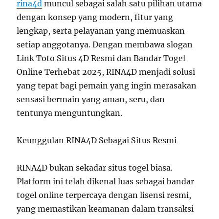
rina4d
muncul sebagai salah satu pilihan utama
dengan konsep yang modern, fitur yang
lengkap, serta pelayanan yang memuaskan
setiap anggotanya. Dengan membawa slogan
Link Toto Situs 4D Resmi dan Bandar Togel
Online Terhebat 2025, RINA4D menjadi solusi
yang tepat bagi pemain yang ingin merasakan
sensasi bermain yang aman, seru, dan
tentunya menguntungkan.
Keunggulan RINA4D Sebagai Situs Resmi
RINA4D bukan sekadar situs togel biasa.
Platform ini telah dikenal luas sebagai bandar
togel online terpercaya dengan lisensi resmi,
yang memastikan keamanan dalam transaksi