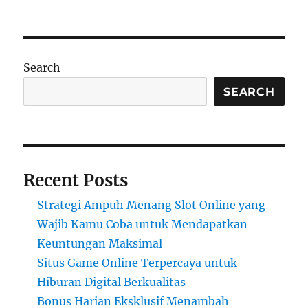
Search
SEARCH
Recent Posts
Strategi Ampuh Menang Slot Online yang
Wajib Kamu Coba untuk Mendapatkan
Keuntungan Maksimal
Situs Game Online Terpercaya untuk
Hiburan Digital Berkualitas
Bonus Harian Eksklusif Menambah