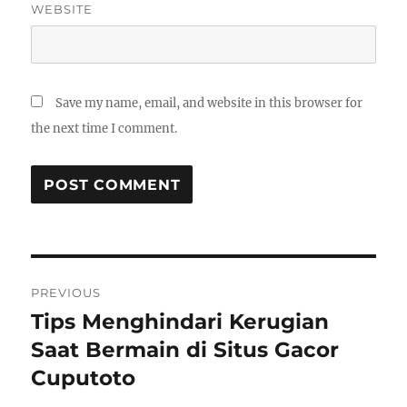
WEBSITE
Save my name, email, and website in this browser for
the next time I comment.
Post
PREVIOUS
navigation
Tips Menghindari Kerugian
Previous
post:
Saat Bermain di Situs Gacor
Cuputoto