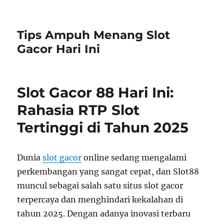
Tips Ampuh Menang Slot
Gacor Hari Ini
Slot Gacor 88 Hari Ini:
Rahasia RTP Slot
Tertinggi di Tahun 2025
Dunia
slot gacor
online sedang mengalami
perkembangan yang sangat cepat, dan Slot88
muncul sebagai salah satu situs slot gacor
terpercaya dan menghindari kekalahan di
tahun 2025. Dengan adanya inovasi terbaru