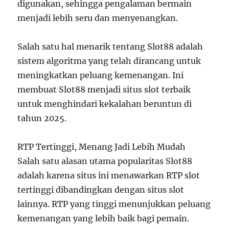
digunakan, sehingga pengalaman bermain
menjadi lebih seru dan menyenangkan.
Salah satu hal menarik tentang Slot88 adalah
sistem algoritma yang telah dirancang untuk
meningkatkan peluang kemenangan. Ini
membuat Slot88 menjadi situs slot terbaik
untuk menghindari kekalahan beruntun di
tahun 2025.
RTP Tertinggi, Menang Jadi Lebih Mudah
Salah satu alasan utama popularitas Slot88
adalah karena situs ini menawarkan RTP slot
tertinggi dibandingkan dengan situs slot
lainnya. RTP yang tinggi menunjukkan peluang
kemenangan yang lebih baik bagi pemain.