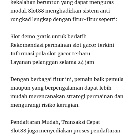
kekalahan beruntun yang dapat menguras
modal. Slot88 menghadirkan sistem anti
rungkad lengkap dengan fitur-fitur seperti:
Slot demo gratis untuk berlatih
Rekomendasi permainan slot gacor terkini
Informasi pola slot gacor terbaru
Layanan pelanggan selama 24 jam
Dengan berbagai fitur ini, pemain baik pemula
maupun yang berpengalaman dapat lebih
mudah merencanakan strategi permainan dan
mengurangi risiko kerugian.
Pendaftaran Mudah, Transaksi Cepat
Slot88 juga menyediakan proses pendaftaran