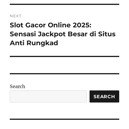
NEXT
Slot Gacor Online 2025:
Next
post:
Sensasi Jackpot Besar di Situs
Anti Rungkad
Search
SEARCH