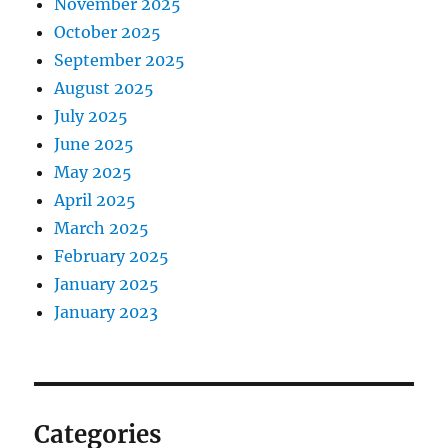
November 2025
October 2025
September 2025
August 2025
July 2025
June 2025
May 2025
April 2025
March 2025
February 2025
January 2025
January 2023
Categories