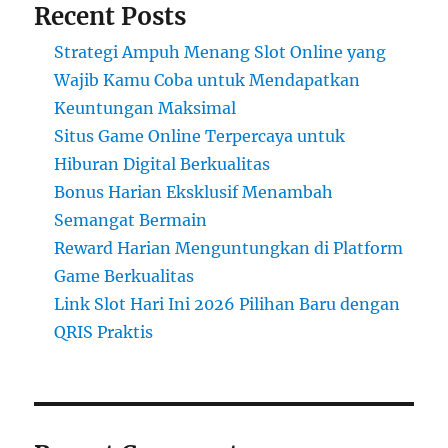
Recent Posts
Strategi Ampuh Menang Slot Online yang
Wajib Kamu Coba untuk Mendapatkan
Keuntungan Maksimal
Situs Game Online Terpercaya untuk
Hiburan Digital Berkualitas
Bonus Harian Eksklusif Menambah
Semangat Bermain
Reward Harian Menguntungkan di Platform
Game Berkualitas
Link Slot Hari Ini 2026 Pilihan Baru dengan
QRIS Praktis