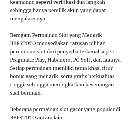
keamanan seperti verifikasi dua langkah,
sehingga hanya pemilik akun yang dapat
mengaksesnya.
Beragam Permainan Slot yang Menarik
BBFSTOTO menyediakan ratusan pilihan
permainan slot dari penyedia terkenal seperti
Pragmatic Play, Habanero, PG Soft, dan lainnya.
Setiap permainan memiliki tema khas, fitur
bonus yang menarik, serta grafis berkualitas
tinggi, sehingga meningkatkan kesenangan
saat bermain.
Beberapa permainan slot gacor yang populer di
BBFSTOTO antara lain: