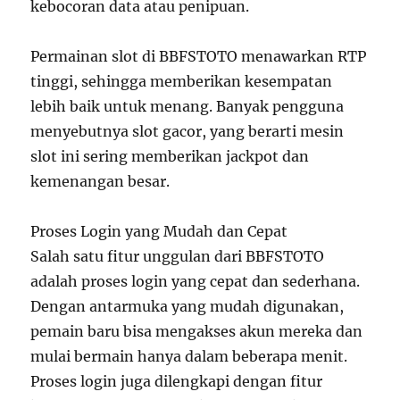
kebocoran data atau penipuan.
Permainan slot di BBFSTOTO menawarkan RTP
tinggi, sehingga memberikan kesempatan
lebih baik untuk menang. Banyak pengguna
menyebutnya slot gacor, yang berarti mesin
slot ini sering memberikan jackpot dan
kemenangan besar.
Proses Login yang Mudah dan Cepat
Salah satu fitur unggulan dari BBFSTOTO
adalah proses login yang cepat dan sederhana.
Dengan antarmuka yang mudah digunakan,
pemain baru bisa mengakses akun mereka dan
mulai bermain hanya dalam beberapa menit.
Proses login juga dilengkapi dengan fitur