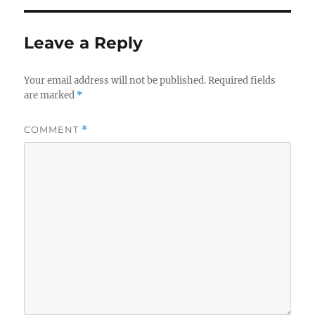
Leave a Reply
Your email address will not be published.
Required fields
are marked
*
COMMENT
*