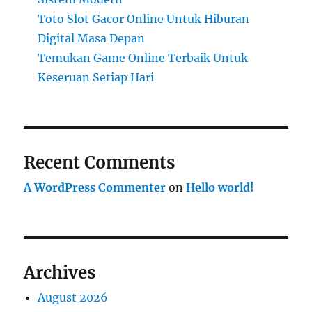
Toto Slot Gacor Online Untuk Hiburan
Digital Masa Depan
Temukan Game Online Terbaik Untuk
Keseruan Setiap Hari
Recent Comments
A WordPress Commenter
on
Hello world!
Archives
August 2026