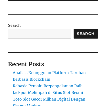
Search
SEARCH
Recent Posts
Analisis Keunggulan Platform Taruhan
Berbasis Blockchain
Rahasia Pemain Berpengalaman Raih
Jackpot Melimpah di Situs Slot Resmi
Toto Slot Gacor Pilihan Digital Dengan
Sistem Modern