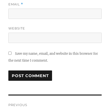
EMAIL
*
WEBSITE
Save my name, email, and website in this browser for
the next time I comment.
Post
PREVIOUS