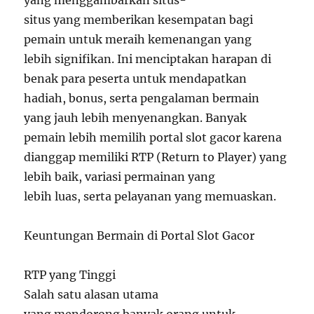
yang menggambarkan situs-
situs yang memberikan kesempatan bagi
pemain untuk meraih kemenangan yang
lebih signifikan. Ini menciptakan harapan di
benak para peserta untuk mendapatkan
hadiah, bonus, serta pengalaman bermain
yang jauh lebih menyenangkan. Banyak
pemain lebih memilih portal slot gacor karena
dianggap memiliki RTP (Return to Player) yang
lebih baik, variasi permainan yang
lebih luas, serta pelayanan yang memuaskan.
Keuntungan Bermain di Portal Slot Gacor
RTP yang Tinggi
Salah satu alasan utama