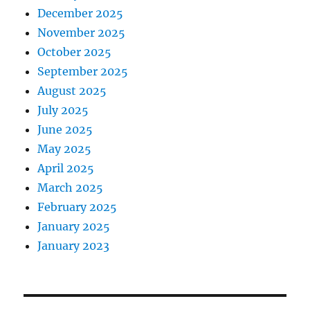
December 2025
November 2025
October 2025
September 2025
August 2025
July 2025
June 2025
May 2025
April 2025
March 2025
February 2025
January 2025
January 2023