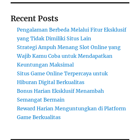
Recent Posts
Pengalaman Berbeda Melalui Fitur Eksklusif
yang Tidak Dimiliki Situs Lain
Strategi Ampuh Menang Slot Online yang
Wajib Kamu Coba untuk Mendapatkan
Keuntungan Maksimal
Situs Game Online Terpercaya untuk
Hiburan Digital Berkualitas
Bonus Harian Eksklusif Menambah
Semangat Bermain
Reward Harian Menguntungkan di Platform
Game Berkualitas