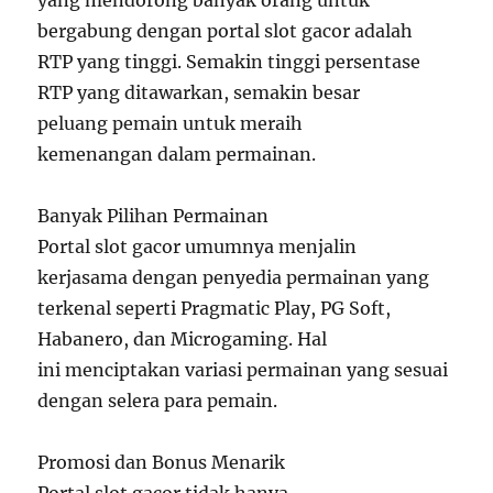
yang mendorong banyak orang untuk
bergabung dengan portal slot gacor adalah
RTP yang tinggi. Semakin tinggi persentase
RTP yang ditawarkan, semakin besar
peluang pemain untuk meraih
kemenangan dalam permainan.
Banyak Pilihan Permainan
Portal slot gacor umumnya menjalin
kerjasama dengan penyedia permainan yang
terkenal seperti Pragmatic Play, PG Soft,
Habanero, dan Microgaming. Hal
ini menciptakan variasi permainan yang sesuai
dengan selera para pemain.
Promosi dan Bonus Menarik