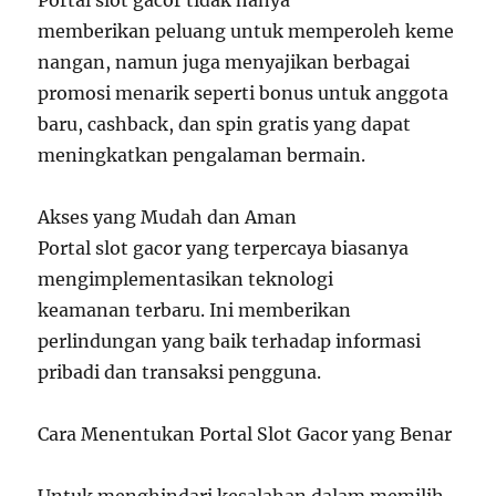
Portal slot gacor tidak hanya
memberikan peluang untuk memperoleh keme
nangan, namun juga menyajikan berbagai
promosi menarik seperti bonus untuk anggota
baru, cashback, dan spin gratis yang dapat
meningkatkan pengalaman bermain.
Akses yang Mudah dan Aman
Portal slot gacor yang terpercaya biasanya
mengimplementasikan teknologi
keamanan terbaru. Ini memberikan
perlindungan yang baik terhadap informasi
pribadi dan transaksi pengguna.
Cara Menentukan Portal Slot Gacor yang Benar