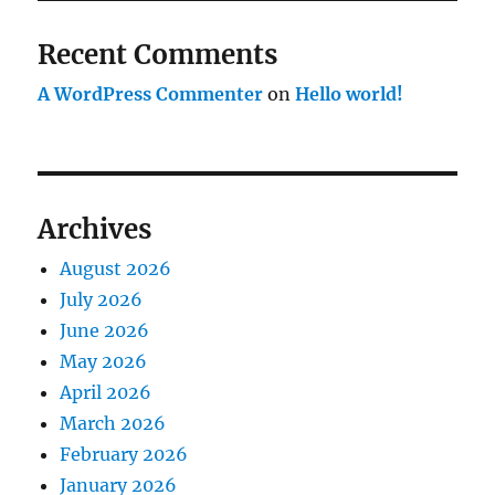
Recent Comments
A WordPress Commenter
on
Hello world!
Archives
August 2026
July 2026
June 2026
May 2026
April 2026
March 2026
February 2026
January 2026