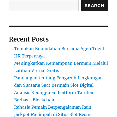
SEARCH
Recent Posts
Temukan Kemudahan Bersama Agen Togel
HK Terpercaya
Meningkatkan Kemampuan Bermain Melalui
Latihan Virtual Gratis
Pandangan tentang Pengaruh Lingkungan
dan Suasana Saat Bermain Slot Digital
Analisis Keunggulan Platform Taruhan
Berbasis Blockchain
Rahasia Pemain Berpengalaman Raih
Jackpot Melimpah di Situs Slot Resmi