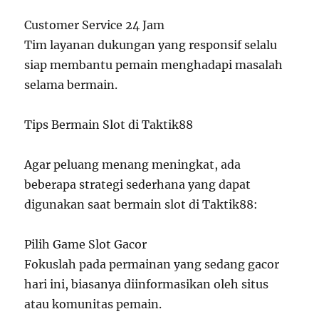
Customer Service 24 Jam
Tim layanan dukungan yang responsif selalu
siap membantu pemain menghadapi masalah
selama bermain.
Tips Bermain Slot di Taktik88
Agar peluang menang meningkat, ada
beberapa strategi sederhana yang dapat
digunakan saat bermain slot di Taktik88:
Pilih Game Slot Gacor
Fokuslah pada permainan yang sedang gacor
hari ini, biasanya diinformasikan oleh situs
atau komunitas pemain.