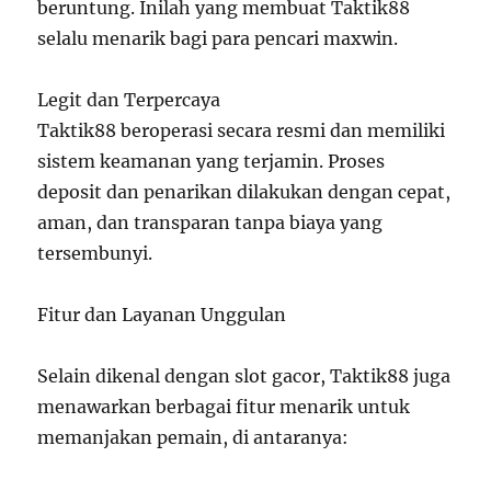
beruntung. Inilah yang membuat Taktik88
selalu menarik bagi para pencari maxwin.
Legit dan Terpercaya
Taktik88 beroperasi secara resmi dan memiliki
sistem keamanan yang terjamin. Proses
deposit dan penarikan dilakukan dengan cepat,
aman, dan transparan tanpa biaya yang
tersembunyi.
Fitur dan Layanan Unggulan
Selain dikenal dengan slot gacor, Taktik88 juga
menawarkan berbagai fitur menarik untuk
memanjakan pemain, di antaranya: