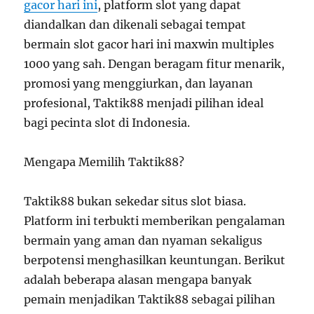
gacor hari ini
, platform slot yang dapat
diandalkan dan dikenali sebagai tempat
bermain slot gacor hari ini maxwin multiples
1000 yang sah. Dengan beragam fitur menarik,
promosi yang menggiurkan, dan layanan
profesional, Taktik88 menjadi pilihan ideal
bagi pecinta slot di Indonesia.
Mengapa Memilih Taktik88?
Taktik88 bukan sekedar situs slot biasa.
Platform ini terbukti memberikan pengalaman
bermain yang aman dan nyaman sekaligus
berpotensi menghasilkan keuntungan. Berikut
adalah beberapa alasan mengapa banyak
pemain menjadikan Taktik88 sebagai pilihan