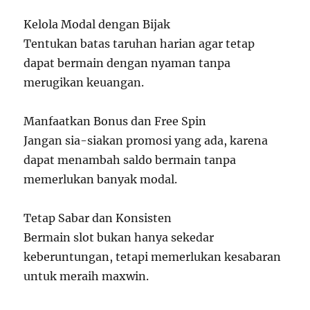
Kelola Modal dengan Bijak
Tentukan batas taruhan harian agar tetap
dapat bermain dengan nyaman tanpa
merugikan keuangan.
Manfaatkan Bonus dan Free Spin
Jangan sia-siakan promosi yang ada, karena
dapat menambah saldo bermain tanpa
memerlukan banyak modal.
Tetap Sabar dan Konsisten
Bermain slot bukan hanya sekedar
keberuntungan, tetapi memerlukan kesabaran
untuk meraih maxwin.