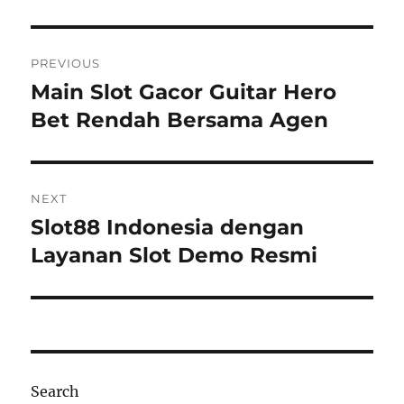
Post
PREVIOUS
navigation
Main Slot Gacor Guitar Hero
Previous
post:
Bet Rendah Bersama Agen
NEXT
Slot88 Indonesia dengan
Next
post:
Layanan Slot Demo Resmi
Search