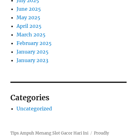
July 2025
June 2025
May 2025
April 2025
March 2025
February 2025
January 2025
January 2023
Categories
Uncategorized
Tips Ampuh Menang Slot Gacor Hari Ini
Proudly