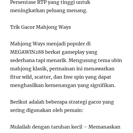
Persentase RTP yang tinggi untuk
meningkatkan peluang menang.
Trik Gacor Mahjong Ways
Mahjong Ways menjadi populer di
MEGAWIN288 berkat gameplay yang
sederhana tapi menarik. Mengusung tema ubin
mahjong klasik, permainan ini menawarkan
fitur wild, scatter, dan free spin yang dapat
menghasilkan kemenangan yang signifikan.
Berikut adalah beberapa strategi gacor yang
sering digunakan oleh pemain:
Mulailah dengan taruhan kecil – Memanaskan