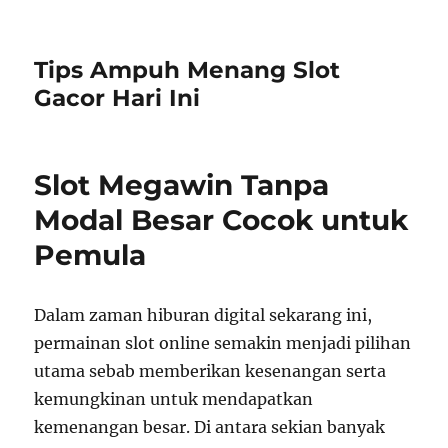
Tips Ampuh Menang Slot
Gacor Hari Ini
Slot Megawin Tanpa
Modal Besar Cocok untuk
Pemula
Dalam zaman hiburan digital sekarang ini,
permainan slot online semakin menjadi pilihan
utama sebab memberikan kesenangan serta
kemungkinan untuk mendapatkan
kemenangan besar. Di antara sekian banyak