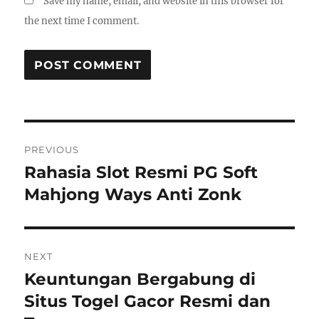
Save my name, email, and website in this browser for
the next time I comment.
Post
PREVIOUS
navigation
Rahasia Slot Resmi PG Soft
Previous
post:
Mahjong Ways Anti Zonk
NEXT
Keuntungan Bergabung di
Next
post:
Situs Togel Gacor Resmi dan