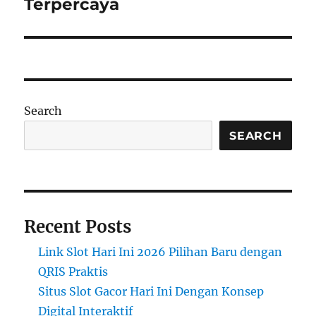
Terpercaya
Search
SEARCH
Recent Posts
Link Slot Hari Ini 2026 Pilihan Baru dengan
QRIS Praktis
Situs Slot Gacor Hari Ini Dengan Konsep
Digital Interaktif