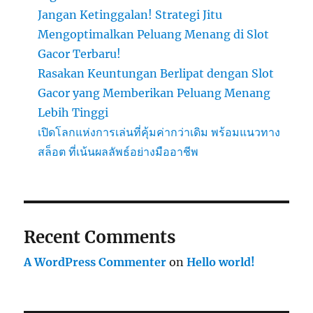
Jangan Ketinggalan! Strategi Jitu
Mengoptimalkan Peluang Menang di Slot
Gacor Terbaru!
Rasakan Keuntungan Berlipat dengan Slot
Gacor yang Memberikan Peluang Menang
Lebih Tinggi
เปิดโลกแห่งการเล่นที่คุ้มค่ากว่าเดิม พร้อมแนวทาง
สล็อต ที่เน้นผลลัพธ์อย่างมืออาชีพ
Recent Comments
A WordPress Commenter
on
Hello world!