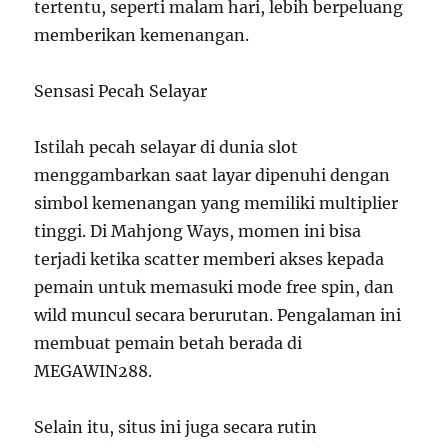
tertentu, seperti malam hari, lebih berpeluang
memberikan kemenangan.
Sensasi Pecah Selayar
Istilah pecah selayar di dunia slot
menggambarkan saat layar dipenuhi dengan
simbol kemenangan yang memiliki multiplier
tinggi. Di Mahjong Ways, momen ini bisa
terjadi ketika scatter memberi akses kepada
pemain untuk memasuki mode free spin, dan
wild muncul secara berurutan. Pengalaman ini
membuat pemain betah berada di
MEGAWIN288.
Selain itu, situs ini juga secara rutin