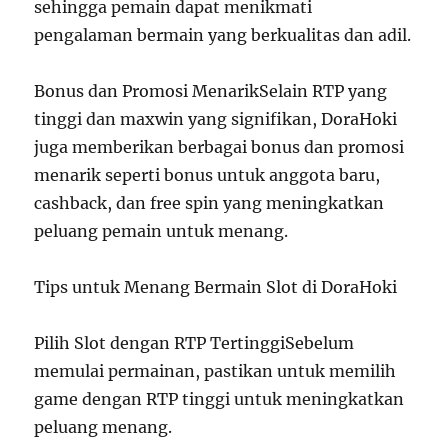
sehingga pemain dapat menikmati
pengalaman bermain yang berkualitas dan adil.
Bonus dan Promosi MenarikSelain RTP yang
tinggi dan maxwin yang signifikan, DoraHoki
juga memberikan berbagai bonus dan promosi
menarik seperti bonus untuk anggota baru,
cashback, dan free spin yang meningkatkan
peluang pemain untuk menang.
Tips untuk Menang Bermain Slot di DoraHoki
Pilih Slot dengan RTP TertinggiSebelum
memulai permainan, pastikan untuk memilih
game dengan RTP tinggi untuk meningkatkan
peluang menang.