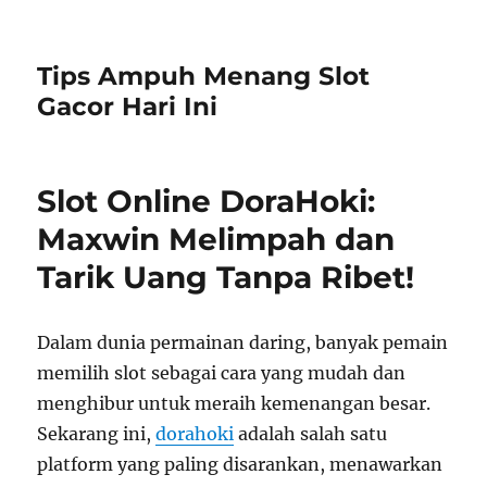
Tips Ampuh Menang Slot
Gacor Hari Ini
Slot Online DoraHoki:
Maxwin Melimpah dan
Tarik Uang Tanpa Ribet!
Dalam dunia permainan daring, banyak pemain
memilih slot sebagai cara yang mudah dan
menghibur untuk meraih kemenangan besar.
Sekarang ini,
dorahoki
adalah salah satu
platform yang paling disarankan, menawarkan