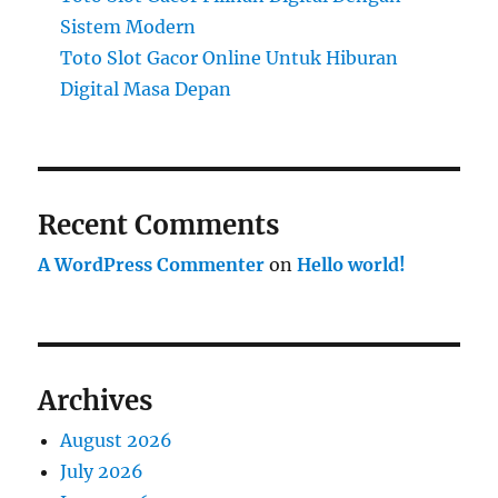
Sistem Modern
Toto Slot Gacor Online Untuk Hiburan
Digital Masa Depan
Recent Comments
A WordPress Commenter
on
Hello world!
Archives
August 2026
July 2026