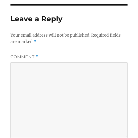
Leave a Reply
Your email address will not be published.
Required fields
are marked
*
COMMENT
*