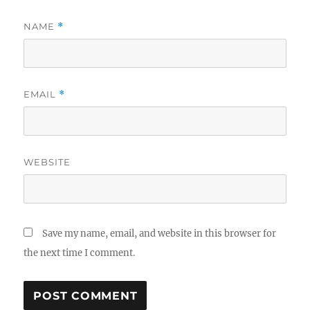
NAME
*
EMAIL
*
WEBSITE
Save my name, email, and website in this browser for
the next time I comment.