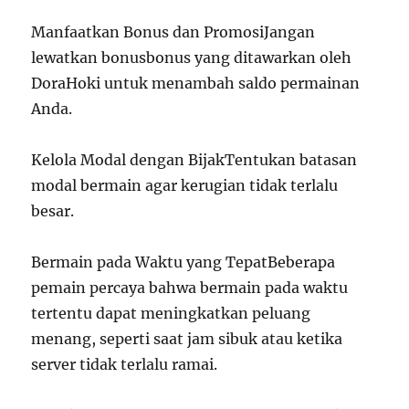
Manfaatkan Bonus dan PromosiJangan
lewatkan bonusbonus yang ditawarkan oleh
DoraHoki untuk menambah saldo permainan
Anda.
Kelola Modal dengan BijakTentukan batasan
modal bermain agar kerugian tidak terlalu
besar.
Bermain pada Waktu yang TepatBeberapa
pemain percaya bahwa bermain pada waktu
tertentu dapat meningkatkan peluang
menang, seperti saat jam sibuk atau ketika
server tidak terlalu ramai.