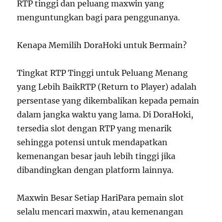
RTP tinggi dan peluang maxwin yang
menguntungkan bagi para penggunanya.
Kenapa Memilih DoraHoki untuk Bermain?
Tingkat RTP Tinggi untuk Peluang Menang
yang Lebih BaikRTP (Return to Player) adalah
persentase yang dikembalikan kepada pemain
dalam jangka waktu yang lama. Di DoraHoki,
tersedia slot dengan RTP yang menarik
sehingga potensi untuk mendapatkan
kemenangan besar jauh lebih tinggi jika
dibandingkan dengan platform lainnya.
Maxwin Besar Setiap HariPara pemain slot
selalu mencari maxwin, atau kemenangan