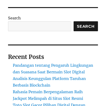
Search
SEARCH
Recent Posts
Pandangan tentang Pengaruh Lingkungan
dan Suasana Saat Bermain Slot Digital
Analisis Keunggulan Platform Taruhan
Berbasis Blockchain
Rahasia Pemain Berpengalaman Raih
Jackpot Melimpah di Situs Slot Resmi
Toto Slot Gacor Pilihan Digital Dengan