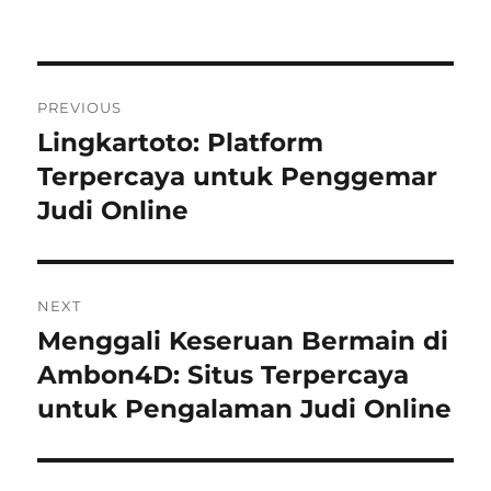
Post
PREVIOUS
navigation
Lingkartoto: Platform
Previous
post:
Terpercaya untuk Penggemar
Judi Online
NEXT
Menggali Keseruan Bermain di
Next
post:
Ambon4D: Situs Terpercaya
untuk Pengalaman Judi Online