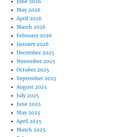
June 2026
May 2026
April 2026
March 2026
February 2026
January 2026
December 2025
November 2025
October 2025
September 2025
August 2025
July 2025
June 2025
May 2025
April 2025
March 2025