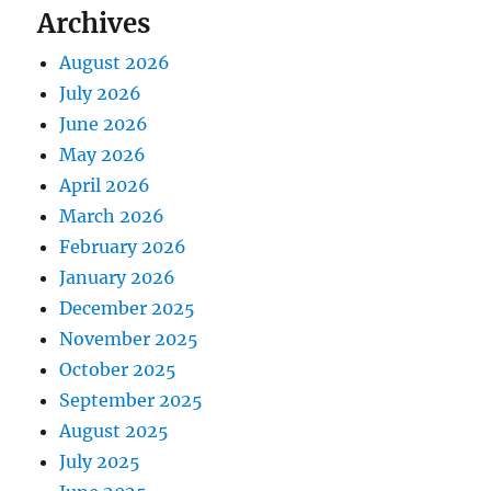
Archives
August 2026
July 2026
June 2026
May 2026
April 2026
March 2026
February 2026
January 2026
December 2025
November 2025
October 2025
September 2025
August 2025
July 2025