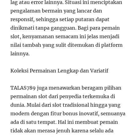
lag atau error lainnya. Situasi ini menciptakan
pengalaman bermain yang lancar dan
responsif, sehingga setiap putaran dapat
dinikmati tanpa gangguan. Bagi para pemain
slot, kenyamanan semacam ini jelas menjadi
nilai tambah yang sulit ditemukan di platform
lainnya.
Koleksi Permainan Lengkap dan Variatif
TALAS789 juga menawarkan beragam pilihan
permainan slot dari penyedia terkemuka di
dunia. Mulai dari slot tradisional hingga yang
modern dengan fitur bonus inovatif, semuanya
ada di satu tempat. Hal ini membuat pemain
tidak akan merasa jenuh karena selalu ada