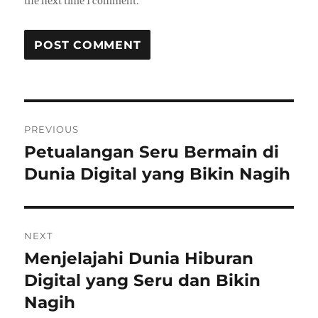
the next time I comment.
Post
PREVIOUS
navigation
Petualangan Seru Bermain di
Previous
post:
Dunia Digital yang Bikin Nagih
NEXT
Menjelajahi Dunia Hiburan
Next
post:
Digital yang Seru dan Bikin
Nagih