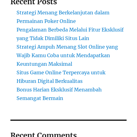
Recent Posts
Strategi Menang Berkelanjutan dalam
Permainan Poker Online
Pengalaman Berbeda Melalui Fitur Eksklusif
yang Tidak Dimiliki Situs Lain
Strategi Ampuh Menang Slot Online yang
Wajib Kamu Coba untuk Mendapatkan
Keuntungan Maksimal
Situs Game Online Terpercaya untuk
Hiburan Digital Berkualitas
Bonus Harian Eksklusif Menambah
Semangat Bermain
Recent Comments