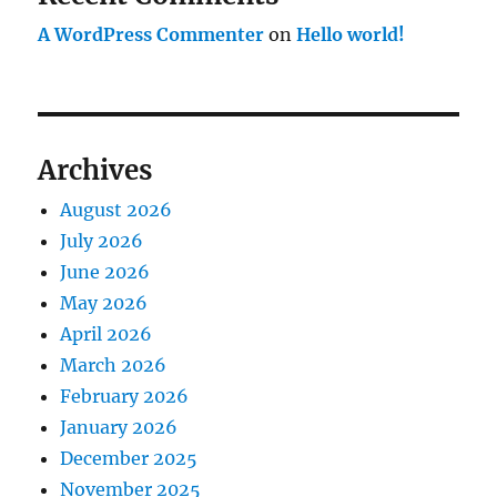
A WordPress Commenter
on
Hello world!
Archives
August 2026
July 2026
June 2026
May 2026
April 2026
March 2026
February 2026
January 2026
December 2025
November 2025