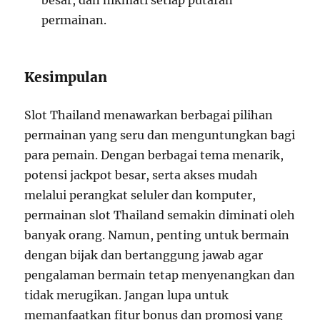
besar, dan nikmati setiap putaran
permainan.
Kesimpulan
Slot Thailand menawarkan berbagai pilihan
permainan yang seru dan menguntungkan bagi
para pemain. Dengan berbagai tema menarik,
potensi jackpot besar, serta akses mudah
melalui perangkat seluler dan komputer,
permainan slot Thailand semakin diminati oleh
banyak orang. Namun, penting untuk bermain
dengan bijak dan bertanggung jawab agar
pengalaman bermain tetap menyenangkan dan
tidak merugikan. Jangan lupa untuk
memanfaatkan fitur bonus dan promosi yang