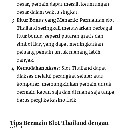
besar, pemain dapat meraih keuntungan
besar dalam waktu singkat.
Fitur Bonus yang Menarik
: Permainan slot
Thailand seringkali menawarkan berbagai
fitur bonus, seperti putaran gratis dan
simbol liar, yang dapat meningkatkan
peluang pemain untuk menang lebih
banyak.
Kemudahan Akses
: Slot Thailand dapat
diakses melalui perangkat seluler atau
komputer, memungkinkan pemain untuk
bermain kapan saja dan di mana saja tanpa
harus pergi ke kasino fisik.
Tips Bermain Slot Thailand dengan