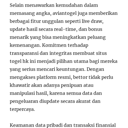
Selain menawarkan kemudahan dalam
memasang angka, aviantogel juga memberikan
berbagai fitur unggulan seperti live draw,
update hasil secara real-time, dan bonus
menarik yang bisa meningkatkan peluang
kemenangan. Komitmen terhadap
transparansi dan integritas membuat situs
togel hk ini menjadi pilihan utama bagi mereka
yang serius mencari keuntungan. Dengan
mengakses platform resmi, bettor tidak perlu
khawatir akan adanya penipuan atau
manipulasi hasil, karena semua data dan
pengeluaran diupdate secara akurat dan
terpercaya.
Keamanan data pribadi dan transaksi finansial