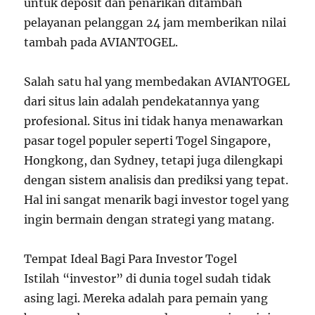
untuk deposit dan penarikan ditambah
pelayanan pelanggan 24 jam memberikan nilai
tambah pada AVIANTOGEL.
Salah satu hal yang membedakan AVIANTOGEL
dari situs lain adalah pendekatannya yang
profesional. Situs ini tidak hanya menawarkan
pasar togel populer seperti Togel Singapore,
Hongkong, dan Sydney, tetapi juga dilengkapi
dengan sistem analisis dan prediksi yang tepat.
Hal ini sangat menarik bagi investor togel yang
ingin bermain dengan strategi yang matang.
Tempat Ideal Bagi Para Investor Togel
Istilah “investor” di dunia togel sudah tidak
asing lagi. Mereka adalah para pemain yang