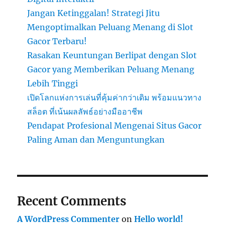
Jangan Ketinggalan! Strategi Jitu
Mengoptimalkan Peluang Menang di Slot
Gacor Terbaru!
Rasakan Keuntungan Berlipat dengan Slot
Gacor yang Memberikan Peluang Menang
Lebih Tinggi
เปิดโลกแห่งการเล่นที่คุ้มค่ากว่าเดิม พร้อมแนวทาง
สล็อต ที่เน้นผลลัพธ์อย่างมืออาชีพ
Pendapat Profesional Mengenai Situs Gacor
Paling Aman dan Menguntungkan
Recent Comments
A WordPress Commenter
on
Hello world!