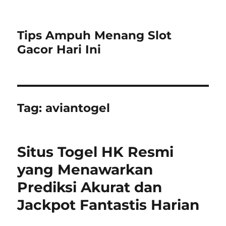
Tips Ampuh Menang Slot
Gacor Hari Ini
Tag:
aviantogel
Situs Togel HK Resmi
yang Menawarkan
Prediksi Akurat dan
Jackpot Fantastis Harian