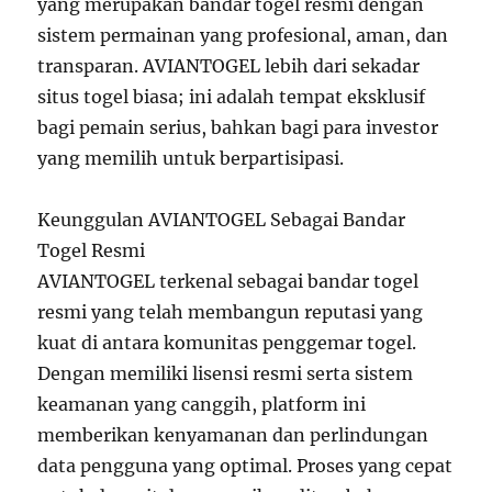
yang merupakan bandar togel resmi dengan
sistem permainan yang profesional, aman, dan
transparan. AVIANTOGEL lebih dari sekadar
situs togel biasa; ini adalah tempat eksklusif
bagi pemain serius, bahkan bagi para investor
yang memilih untuk berpartisipasi.
Keunggulan AVIANTOGEL Sebagai Bandar
Togel Resmi
AVIANTOGEL terkenal sebagai bandar togel
resmi yang telah membangun reputasi yang
kuat di antara komunitas penggemar togel.
Dengan memiliki lisensi resmi serta sistem
keamanan yang canggih, platform ini
memberikan kenyamanan dan perlindungan
data pengguna yang optimal. Proses yang cepat