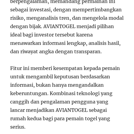
berpengalaman, memandang permainan ini
sebagai investasi, dengan mempertimbangkan
risiko, menganalisis tren, dan mengelola modal
dengan bijak. AVIANTOGEL menjadi pilihan
ideal bagi investor tersebut karena
menawarkan informasi lengkap, analisis hasil,
dan riwayat angka dengan transparan.
Fitur ini memberi kesempatan kepada pemain
untuk mengambil keputusan berdasarkan
informasi, bukan hanya mengandalkan
keberuntungan. Kombinasi teknologi yang
canggih dan pengalaman pengguna yang
lancar menjadikan AVIANTOGEL sebagai
rumah kedua bagi para pemain togel yang
serius.