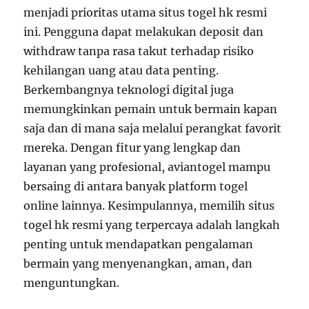
menjadi prioritas utama situs togel hk resmi
ini. Pengguna dapat melakukan deposit dan
withdraw tanpa rasa takut terhadap risiko
kehilangan uang atau data penting.
Berkembangnya teknologi digital juga
memungkinkan pemain untuk bermain kapan
saja dan di mana saja melalui perangkat favorit
mereka. Dengan fitur yang lengkap dan
layanan yang profesional, aviantogel mampu
bersaing di antara banyak platform togel
online lainnya. Kesimpulannya, memilih situs
togel hk resmi yang terpercaya adalah langkah
penting untuk mendapatkan pengalaman
bermain yang menyenangkan, aman, dan
menguntungkan.