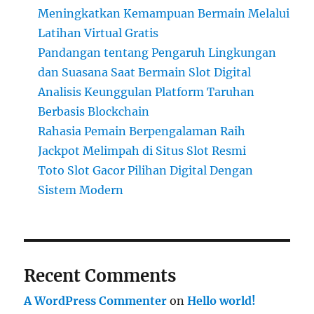
Meningkatkan Kemampuan Bermain Melalui
Latihan Virtual Gratis
Pandangan tentang Pengaruh Lingkungan
dan Suasana Saat Bermain Slot Digital
Analisis Keunggulan Platform Taruhan
Berbasis Blockchain
Rahasia Pemain Berpengalaman Raih
Jackpot Melimpah di Situs Slot Resmi
Toto Slot Gacor Pilihan Digital Dengan
Sistem Modern
Recent Comments
A WordPress Commenter
on
Hello world!