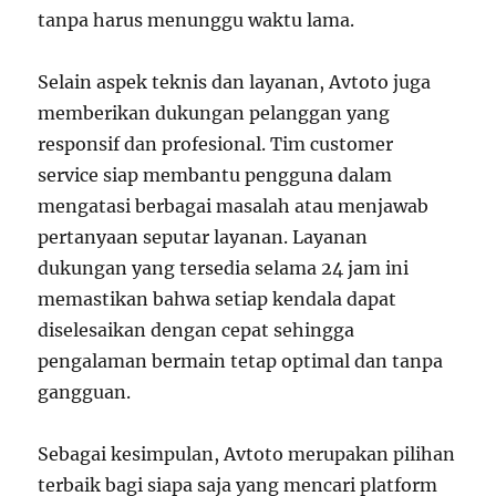
tanpa harus menunggu waktu lama.
Selain aspek teknis dan layanan, Avtoto juga
memberikan dukungan pelanggan yang
responsif dan profesional. Tim customer
service siap membantu pengguna dalam
mengatasi berbagai masalah atau menjawab
pertanyaan seputar layanan. Layanan
dukungan yang tersedia selama 24 jam ini
memastikan bahwa setiap kendala dapat
diselesaikan dengan cepat sehingga
pengalaman bermain tetap optimal dan tanpa
gangguan.
Sebagai kesimpulan, Avtoto merupakan pilihan
terbaik bagi siapa saja yang mencari platform