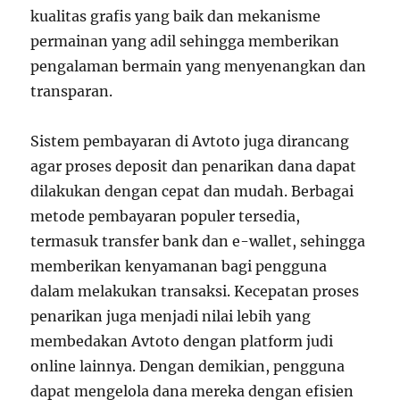
kualitas grafis yang baik dan mekanisme
permainan yang adil sehingga memberikan
pengalaman bermain yang menyenangkan dan
transparan.
Sistem pembayaran di Avtoto juga dirancang
agar proses deposit dan penarikan dana dapat
dilakukan dengan cepat dan mudah. Berbagai
metode pembayaran populer tersedia,
termasuk transfer bank dan e-wallet, sehingga
memberikan kenyamanan bagi pengguna
dalam melakukan transaksi. Kecepatan proses
penarikan juga menjadi nilai lebih yang
membedakan Avtoto dengan platform judi
online lainnya. Dengan demikian, pengguna
dapat mengelola dana mereka dengan efisien