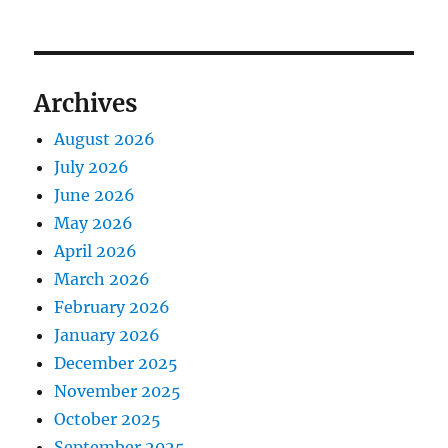
Archives
August 2026
July 2026
June 2026
May 2026
April 2026
March 2026
February 2026
January 2026
December 2025
November 2025
October 2025
September 2025