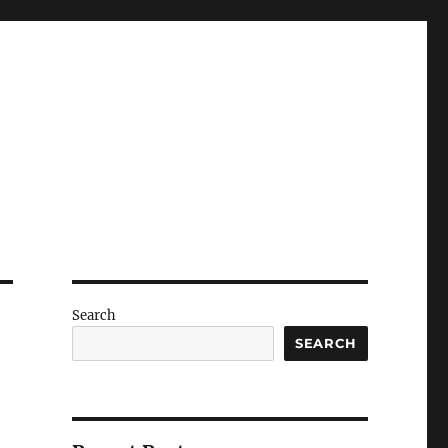
Search
SEARCH