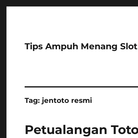
Tips Ampuh Menang Slot 
Tag:
jentoto resmi
Petualangan Toto 