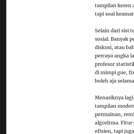
tampilan keren 
tapi soal keama
Selain dari sisi 
sosial. Banyak 
diskusi, atau ba
percaya angka la
profesor statis
di mimpi gue, fi
boleh aja selam
Menariknya lagi
tampilan modern 
permainan, remi
algoritma. Fitur
efisien, tapi ju