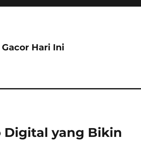
Gacor Hari Ini
Digital yang Bikin