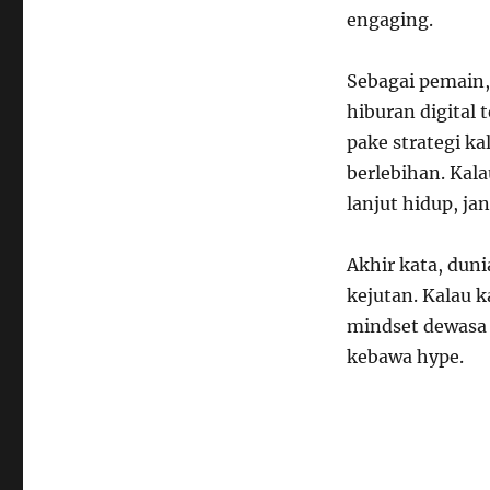
engaging.
Sebagai pemain,
hiburan digital
pake strategi ka
berlebihan. Kala
lanjut hidup, j
Akhir kata, duni
kejutan. Kalau k
mindset dewasa 
kebawa hype.