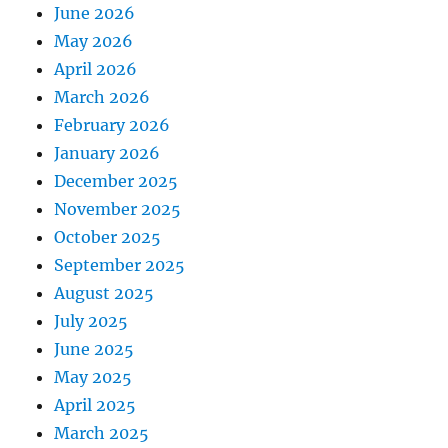
June 2026
May 2026
April 2026
March 2026
February 2026
January 2026
December 2025
November 2025
October 2025
September 2025
August 2025
July 2025
June 2025
May 2025
April 2025
March 2025