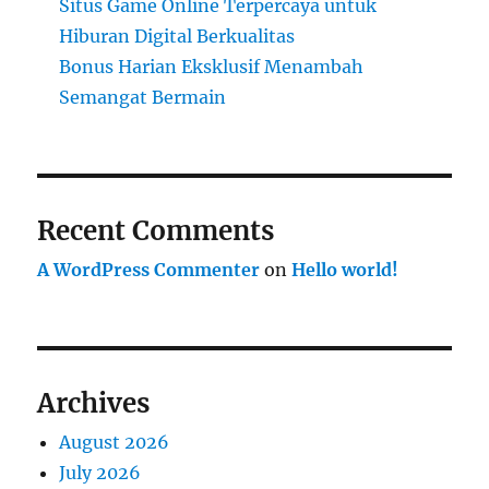
Situs Game Online Terpercaya untuk
Hiburan Digital Berkualitas
Bonus Harian Eksklusif Menambah
Semangat Bermain
Recent Comments
A WordPress Commenter
on
Hello world!
Archives
August 2026
July 2026