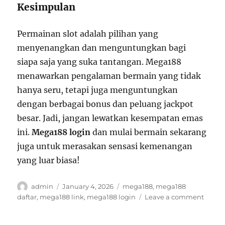
Kesimpulan
Permainan slot adalah pilihan yang
menyenangkan dan menguntungkan bagi
siapa saja yang suka tantangan. Mega188
menawarkan pengalaman bermain yang tidak
hanya seru, tetapi juga menguntungkan
dengan berbagai bonus dan peluang jackpot
besar. Jadi, jangan lewatkan kesempatan emas
ini.
Mega188 login
dan mulai bermain sekarang
juga untuk merasakan sensasi kemenangan
yang luar biasa!
Author
Posted
Tags
admin
January 4, 2026
mega188
,
mega188
on
on
daftar
,
mega188 link
,
mega188 login
Leave a comment
Raih
Jackp