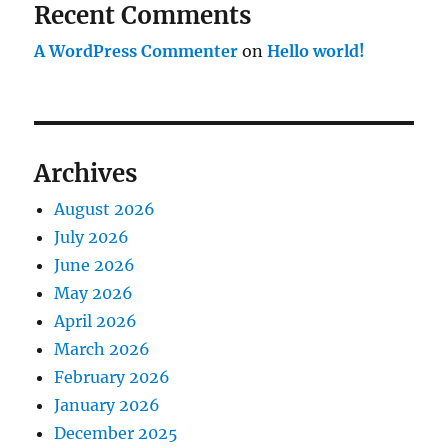
Recent Comments
A WordPress Commenter
on
Hello world!
Archives
August 2026
July 2026
June 2026
May 2026
April 2026
March 2026
February 2026
January 2026
December 2025