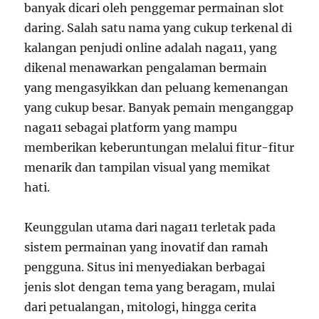
banyak dicari oleh penggemar permainan slot
daring. Salah satu nama yang cukup terkenal di
kalangan penjudi online adalah naga11, yang
dikenal menawarkan pengalaman bermain
yang mengasyikkan dan peluang kemenangan
yang cukup besar. Banyak pemain menganggap
naga11 sebagai platform yang mampu
memberikan keberuntungan melalui fitur-fitur
menarik dan tampilan visual yang memikat
hati.
Keunggulan utama dari naga11 terletak pada
sistem permainan yang inovatif dan ramah
pengguna. Situs ini menyediakan berbagai
jenis slot dengan tema yang beragam, mulai
dari petualangan, mitologi, hingga cerita