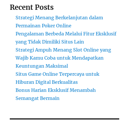
Recent Posts
Strategi Menang Berkelanjutan dalam
Permainan Poker Online
Pengalaman Berbeda Melalui Fitur Eksklusif
yang Tidak Dimiliki Situs Lain
Strategi Ampuh Menang Slot Online yang
Wajib Kamu Coba untuk Mendapatkan
Keuntungan Maksimal
Situs Game Online Terpercaya untuk
Hiburan Digital Berkualitas
Bonus Harian Eksklusif Menambah
Semangat Bermain