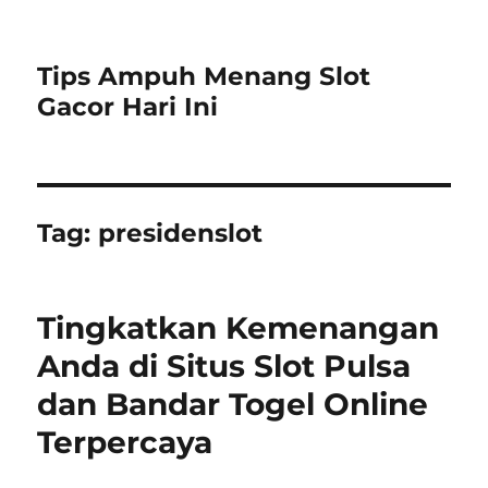
Tips Ampuh Menang Slot
Gacor Hari Ini
Tag:
presidenslot
Tingkatkan Kemenangan
Anda di Situs Slot Pulsa
dan Bandar Togel Online
Terpercaya