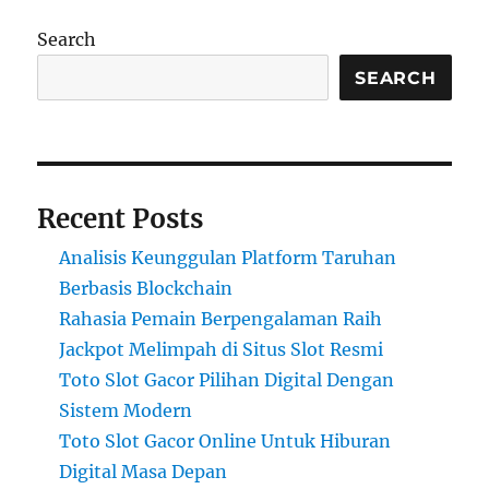
di
Situs
Search
Slot
Pulsa
SEARCH
dan
Bandar
Togel
Online
Terpercaya
Recent Posts
Analisis Keunggulan Platform Taruhan
Berbasis Blockchain
Rahasia Pemain Berpengalaman Raih
Jackpot Melimpah di Situs Slot Resmi
Toto Slot Gacor Pilihan Digital Dengan
Sistem Modern
Toto Slot Gacor Online Untuk Hiburan
Digital Masa Depan