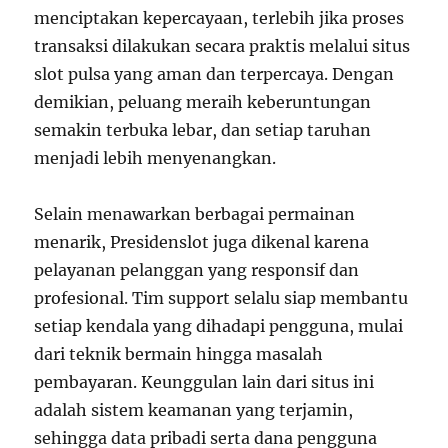
menciptakan kepercayaan, terlebih jika proses
transaksi dilakukan secara praktis melalui situs
slot pulsa yang aman dan terpercaya. Dengan
demikian, peluang meraih keberuntungan
semakin terbuka lebar, dan setiap taruhan
menjadi lebih menyenangkan.
Selain menawarkan berbagai permainan
menarik, Presidenslot juga dikenal karena
pelayanan pelanggan yang responsif dan
profesional. Tim support selalu siap membantu
setiap kendala yang dihadapi pengguna, mulai
dari teknik bermain hingga masalah
pembayaran. Keunggulan lain dari situs ini
adalah sistem keamanan yang terjamin,
sehingga data pribadi serta dana pengguna