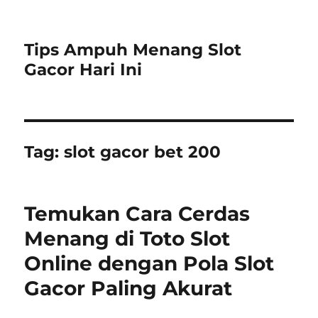
Tips Ampuh Menang Slot
Gacor Hari Ini
Tag:
slot gacor bet 200
Temukan Cara Cerdas
Menang di Toto Slot
Online dengan Pola Slot
Gacor Paling Akurat