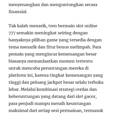
menyenangkan dan menguntungkan secara
finansial.
Tak kalah menarik, tren bermain slot online
777 semakin meningkat seiring dengan
banyaknya pilihan game yang tersedia dengan
tema menarik dan fitur bonus melimpah. Para
pemain yang mengincar kemenangan besar
biasanya memanfaatkan momen tertentu
untuk mencoba peruntungan mereka di
platform ini, karena tingkat kemenangan yang
tinggi dan peluang jackpot besar selalu terbuka
lebar. Melalui kombinasi strategi cerdas dan
keberuntungan yang datang dari slot gacor,
para penjudi mampu meraih keuntungan
maksimal dari setiap sesi permainan, termasuk