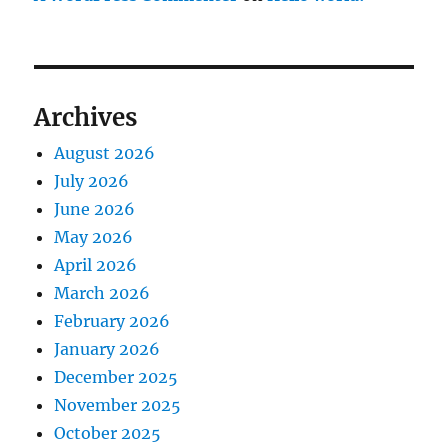
Archives
August 2026
July 2026
June 2026
May 2026
April 2026
March 2026
February 2026
January 2026
December 2025
November 2025
October 2025