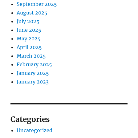
September 2025
August 2025
July 2025
June 2025
May 2025
April 2025
March 2025
February 2025
January 2025
January 2023
Categories
Uncategorized