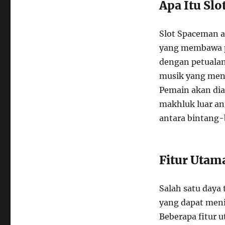
Petualangan
Apa Itu Sl
Seru
di
Mesin
Slot Spaceman a
Slot
yang membawa p
Astronomi
dengan petualan
musik yang men
Pemain akan dia
makhluk luar an
antara bintang-
Fitur Utam
Salah satu daya
yang dapat men
Beberapa fitur 