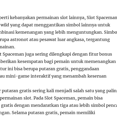
eperti kebanyakan permainan slot lainnya, Slot Spacema
 wild yang dapat menggantikan simbol lainnya untuk
inasi kemenangan yang lebih menguntungkan. Simbo
erupa astronot atau pesawat luar angkasa, tergantung
mainan.
ot Spaceman juga sering dilengkapi dengan fitur bonus
berikan kesempatan bagi pemain untuk memenangkan
itur ini bisa berupa putaran gratis, penggandaan
au mini-game interaktif yang menambah keseruan
ur putaran gratis sering kali menjadi salah satu yang pali
permainan slot. Pada Slot Spaceman, pemain bisa
gratis dengan mendaratkan tiga atau lebih simbol penc
ungan. Selama putaran gratis, pemain memiliki