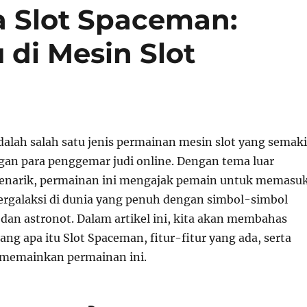
a Slot Spaceman:
 di Mesin Slot
alah salah satu jenis permainan mesin slot yang semak
ngan para penggemar judi online. Dengan tema luar
enarik, permainan ini mengajak pemain untuk memasuk
ergalaksi di dunia yang penuh dengan simbol-simbol
 dan astronot. Dalam artikel ini, kita akan membahas
ang apa itu Slot Spaceman, fitur-fitur yang ada, serta
 memainkan permainan ini.