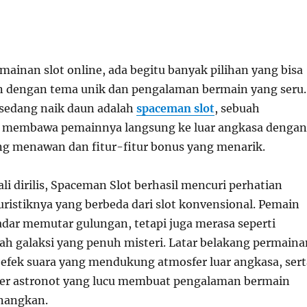
ainan slot online, ada begitu banyak pilihan yang bisa
 dengan tema unik dan pengalaman bermain yang seru.
 sedang naik daun adalah
spaceman slot
, sebuah
 membawa pemainnya langsung ke luar angkasa dengan
ang menawan dan fitur-fitur bonus yang menarik.
li dirilis, Spaceman Slot berhasil mencuri perhatian
uristiknya yang berbeda dari slot konvensional. Pemain
adar memutar gulungan, tetapi juga merasa seperti
ah galaksi yang penuh misteri. Latar belakang permaina
fek suara yang mendukung atmosfer luar angkasa, sert
ter astronot yang lucu membuat pengalaman bermain
nangkan.