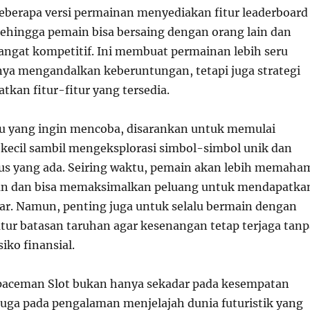
eberapa versi permainan menyediakan fitur leaderboard
ehingga pemain bisa bersaing dengan orang lain dan
gat kompetitif. Ini membuat permainan lebih seru
nya mengandalkan keberuntungan, tetapi juga strategi
kan fitur-fitur yang tersedia.
u yang ingin mencoba, disarankan untuk memulai
kecil sambil mengeksplorasi simbol-simbol unik dan
s yang ada. Seiring waktu, pemain akan lebih memaha
n dan bisa memaksimalkan peluang untuk mendapatka
sar. Namun, penting juga untuk selalu bermain dengan
tur batasan taruhan agar kesenangan tetap terjaga tanp
iko finansial.
paceman Slot bukan hanya sekadar pada kesempatan
juga pada pengalaman menjelajah dunia futuristik yang