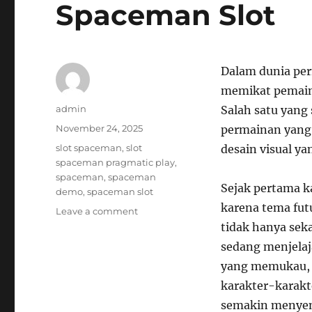
Spaceman Slot
Dalam dunia perm
memikat pemain
Author
admin
Salah satu yang
Posted
November 24, 2025
permainan yang
on
Tags
slot spaceman
,
slot
desain visual y
spaceman pragmatic play
,
spaceman
,
spaceman
Sejak pertama ka
demo
,
spaceman slot
karena tema fut
on
Leave a comment
Jelajahi
tidak hanya sek
Galaksi
sedang menjelaj
Keseruan
yang memukau, e
dengan
Spaceman
karakter-karak
Slot
semakin menye