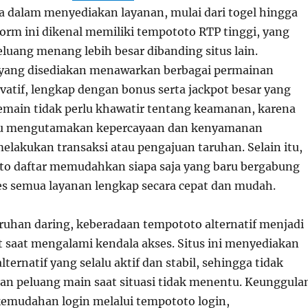
dalam menyediakan layanan, mulai dari togel hingga
tform ini dikenal memiliki tempototo RTP tinggi, yang
uang menang lebih besar dibanding situs lain.
 yang disediakan menawarkan berbagai permainan
vatif, lengkap dengan bonus serta jackpot besar yang
main tidak perlu khawatir tentang keamanan, karena
lu mengutamakan kepercayaan dan kenyamanan
elakukan transaksi atau pengajuan taruhan. Selain itu,
o daftar memudahkan siapa saja yang baru bergabung
 semua layanan lengkap secara cepat dan mudah.
aruhan daring, keberadaan tempototo alternatif menjadi
at saat mengalami kendala akses. Situs ini menyediakan
lternatif yang selalu aktif dan stabil, sehingga tidak
an peluang main saat situasi tidak menentu. Keunggula
kemudahan login melalui tempototo login,