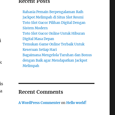
Recent Posts
Rahasia Pemain Berpengalaman Raih
Jackpot Melimpah di Situs Slot Resmi
Toto Slot Gacor Pilihan Digital Dengan
Sistem Modern
Toto Slot Gacor Online Untuk Hiburan
Digital Masa Depan
i
Temukan Game Online Terbaik Untuk
Keseruan Setiap Hari
Bagaimana Mengelola Taruhan dan Bonus
dengan Baik agar Mendapatkan Jackpot
k
Melimpah
is
ua
Recent Comments
A WordPress Commenter
on
Hello world!