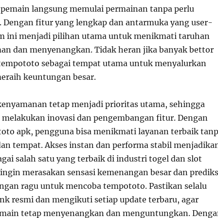
emain langsung memulai permainan tanpa perlu
Dengan fitur yang lengkap dan antarmuka yang user-
orm ini menjadi pilihan utama untuk menikmati taruhan
man dan menyenangkan. Tidak heran jika banyak bettor
 tempototo sebagai tempat utama untuk menyalurkan
meraih keuntungan besar.
enyamanan tetap menjadi prioritas utama, sehingga
 melakukan inovasi dan pengembangan fitur. Dengan
oto apk, pengguna bisa menikmati layanan terbaik tan
dan tempat. Akses instan dan performa stabil menjadika
gai salah satu yang terbaik di industri togel dan slot
ka ingin merasakan sensasi kemenangan besar dan prediks
jangan ragu untuk mencoba tempototo. Pastikan selalu
k resmi dan mengikuti setiap update terbaru, agar
main tetap menyenangkan dan menguntungkan. Denga