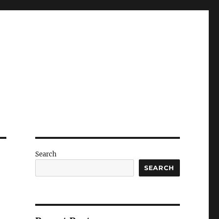
Search
SEARCH