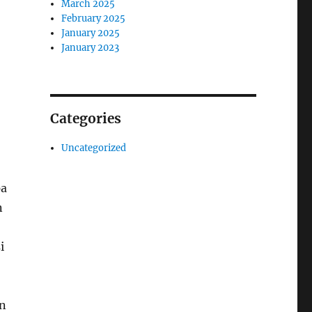
March 2025
February 2025
January 2025
January 2023
Categories
Uncategorized
pa
n
i
n