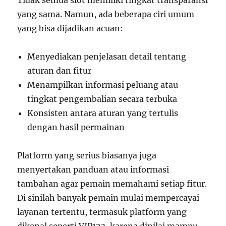
Tidak semua slot memiliki tingkat transparansi
yang sama. Namun, ada beberapa ciri umum
yang bisa dijadikan acuan:
Menyediakan penjelasan detail tentang
aturan dan fitur
Menampilkan informasi peluang atau
tingkat pengembalian secara terbuka
Konsisten antara aturan yang tertulis
dengan hasil permainan
Platform yang serius biasanya juga
menyertakan panduan atau informasi
tambahan agar pemain memahami setiap fitur.
Di sinilah banyak pemain mulai mempercayai
layanan tertentu, termasuk platform yang