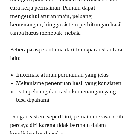
cara kerja permainan. Pemain dapat
mengetahui aturan main, peluang
kemenangan, hingga sistem perhitungan hasil
tanpa harus menebak-nebak.
Beberapa aspek utama dari transparansi antara
lain:
Informasi aturan permainan yang jelas
Mekanisme penentuan hasil yang konsisten
Data peluang dan rasio kemenangan yang
bisa dipahami
Dengan sistem seperti ini, pemain merasa lebih
percaya diri karena tidak bermain dalam
kondisi serba abu-abu.