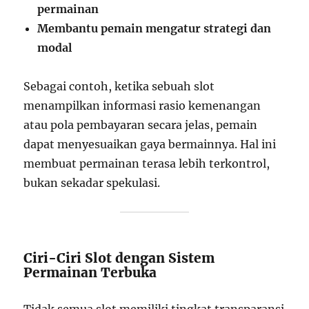
permainan
Membantu pemain mengatur strategi dan
modal
Sebagai contoh, ketika sebuah slot
menampilkan informasi rasio kemenangan
atau pola pembayaran secara jelas, pemain
dapat menyesuaikan gaya bermainnya. Hal ini
membuat permainan terasa lebih terkontrol,
bukan sekadar spekulasi.
Ciri-Ciri Slot dengan Sistem
Permainan Terbuka