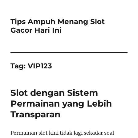
Tips Ampuh Menang Slot
Gacor Hari Ini
Tag:
VIP123
Slot dengan Sistem
Permainan yang Lebih
Transparan
Permainan slot kini tidak lagi sekadar soal