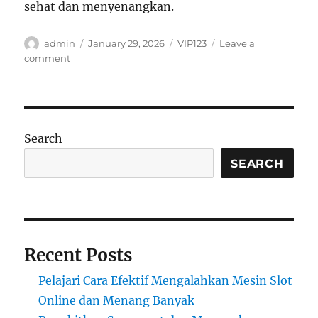
sehat dan menyenangkan.
Author
Posted
Tags
admin
January 29, 2026
VIP123
Leave a
on
on
comment
Slot
dengan
Sistem
Permainan
yang
Search
Lebih
Transparan
SEARCH
Recent Posts
Pelajari Cara Efektif Mengalahkan Mesin Slot
Online dan Menang Banyak