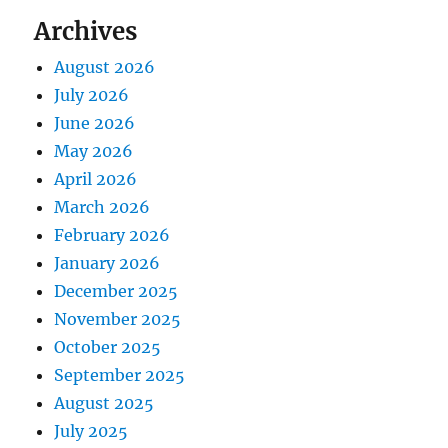
Archives
August 2026
July 2026
June 2026
May 2026
April 2026
March 2026
February 2026
January 2026
December 2025
November 2025
October 2025
September 2025
August 2025
July 2025