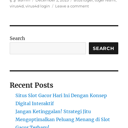
admin
December 2, 2025
situs togel
,
togel resmi
,
on
on
virus4d
,
virus4d login
Leave a comment
Menelusuri
Dunia
Togel
Modern
yang
Search
Makin
Seru
SEARCH
Recent Posts
Situs Slot Gacor Hari Ini Dengan Konsep
Digital Interaktif
Jangan Ketinggalan! Strategi Jitu
Mengoptimalkan Peluang Menang di Slot
Gacor Terbaru!