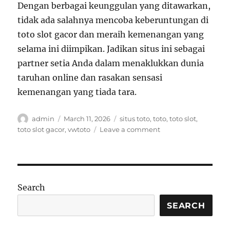
Dengan berbagai keunggulan yang ditawarkan,
tidak ada salahnya mencoba keberuntungan di
toto slot gacor dan meraih kemenangan yang
selama ini diimpikan. Jadikan situs ini sebagai
partner setia Anda dalam menaklukkan dunia
taruhan online dan rasakan sensasi
kemenangan yang tiada tara.
Author
Posted
Tags
admin
March 11, 2026
situs toto
,
toto
,
toto slot
,
on
on
toto slot gacor
,
vwtoto
Leave a comment
Situs
Toto
Slot
Gacor
Favorit
Search
Pemain
Profesional
SEARCH
Tahun
Ini