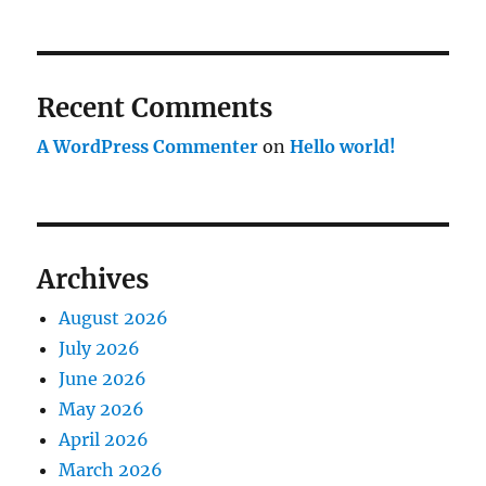
Recent Comments
A WordPress Commenter
on
Hello world!
Archives
August 2026
July 2026
June 2026
May 2026
April 2026
March 2026