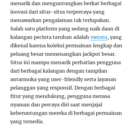
menarik dan menguntungkan berkat berbagai
inovasi dari situs-situs terpercaya yang
menawarkan pengalaman tak terlupakan.
Salah satu platform yang sedang naik daun di
kalangan pecinta taruhan adalah
vwtoto
, yang
dikenal karena koleksi permainan lengkap dan
peluang besar memenangkan jackpot besar.
Situs ini mampu menarik perhatian pengguna
dari berbagai kalangan dengan tampilan
antarmuka yang user-friendly serta layanan
pelanggan yang responsif. Dengan berbagai
fitur yang mendukung, pengguna merasa
nyaman dan percaya diri saat menjajal
keberuntungan mereka di berbagai permainan
yang tersedia.