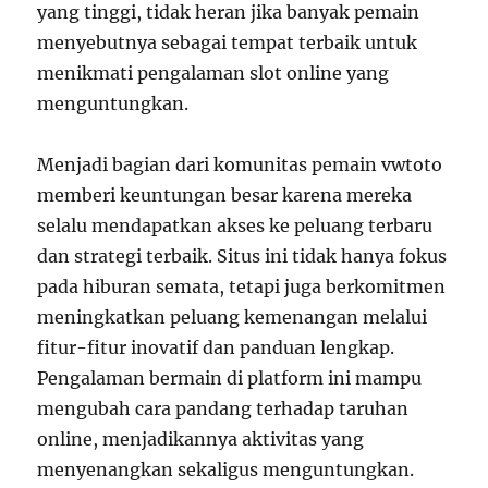
yang tinggi, tidak heran jika banyak pemain
menyebutnya sebagai tempat terbaik untuk
menikmati pengalaman slot online yang
menguntungkan.
Menjadi bagian dari komunitas pemain vwtoto
memberi keuntungan besar karena mereka
selalu mendapatkan akses ke peluang terbaru
dan strategi terbaik. Situs ini tidak hanya fokus
pada hiburan semata, tetapi juga berkomitmen
meningkatkan peluang kemenangan melalui
fitur-fitur inovatif dan panduan lengkap.
Pengalaman bermain di platform ini mampu
mengubah cara pandang terhadap taruhan
online, menjadikannya aktivitas yang
menyenangkan sekaligus menguntungkan.