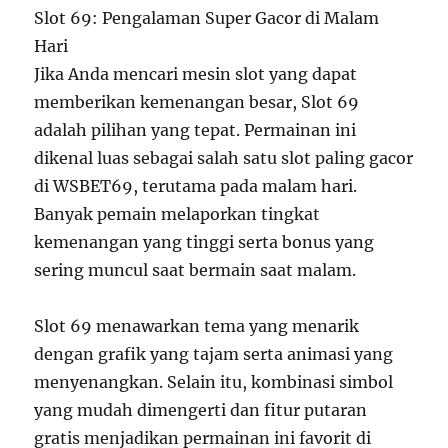
Slot 69: Pengalaman Super Gacor di Malam
Hari
Jika Anda mencari mesin slot yang dapat
memberikan kemenangan besar, Slot 69
adalah pilihan yang tepat. Permainan ini
dikenal luas sebagai salah satu slot paling gacor
di WSBET69, terutama pada malam hari.
Banyak pemain melaporkan tingkat
kemenangan yang tinggi serta bonus yang
sering muncul saat bermain saat malam.
Slot 69 menawarkan tema yang menarik
dengan grafik yang tajam serta animasi yang
menyenangkan. Selain itu, kombinasi simbol
yang mudah dimengerti dan fitur putaran
gratis menjadikan permainan ini favorit di