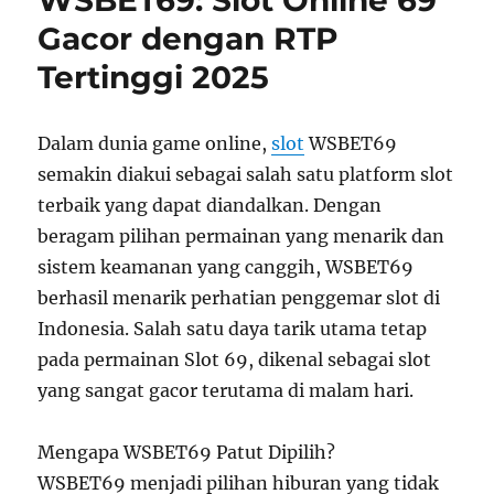
WSBET69: Slot Online 69
Gacor:
Gacor dengan RTP
Peluang
Tertinggi 2025
Jackpot
Terbuka
Lebar
Dalam dunia game online,
slot
WSBET69
semakin diakui sebagai salah satu platform slot
terbaik yang dapat diandalkan. Dengan
beragam pilihan permainan yang menarik dan
sistem keamanan yang canggih, WSBET69
berhasil menarik perhatian penggemar slot di
Indonesia. Salah satu daya tarik utama tetap
pada permainan Slot 69, dikenal sebagai slot
yang sangat gacor terutama di malam hari.
Mengapa WSBET69 Patut Dipilih?
WSBET69 menjadi pilihan hiburan yang tidak