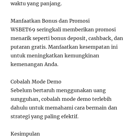
waktu yang panjang.
Manfaatkan Bonus dan Promosi
WSBET69 seringkali memberikan promosi
menarik seperti bonus deposit, cashback, dan
putaran gratis. Manfaatkan kesempatan ini
untuk meningkatkan kemungkinan
kemenangan Anda.
Cobalah Mode Demo
Sebelum bertaruh menggunakan uang
sungguhan, cobalah mode demo terlebih
dahulu untuk memahami cara bermain dan
strategi yang paling efektif.
Kesimpulan