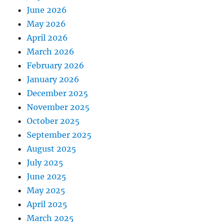
June 2026
May 2026
April 2026
March 2026
February 2026
January 2026
December 2025
November 2025
October 2025
September 2025
August 2025
July 2025
June 2025
May 2025
April 2025
March 2025