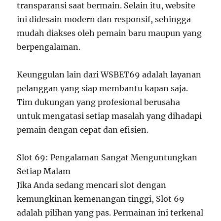
transparansi saat bermain. Selain itu, website
ini didesain modern dan responsif, sehingga
mudah diakses oleh pemain baru maupun yang
berpengalaman.
Keunggulan lain dari WSBET69 adalah layanan
pelanggan yang siap membantu kapan saja.
Tim dukungan yang profesional berusaha
untuk mengatasi setiap masalah yang dihadapi
pemain dengan cepat dan efisien.
Slot 69: Pengalaman Sangat Menguntungkan
Setiap Malam
Jika Anda sedang mencari slot dengan
kemungkinan kemenangan tinggi, Slot 69
adalah pilihan yang pas. Permainan ini terkenal