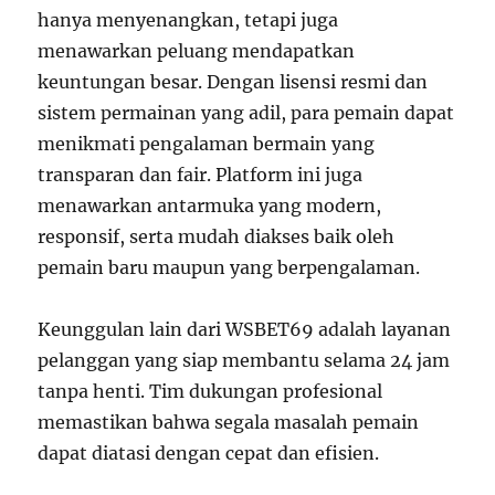
hanya menyenangkan, tetapi juga
menawarkan peluang mendapatkan
keuntungan besar. Dengan lisensi resmi dan
sistem permainan yang adil, para pemain dapat
menikmati pengalaman bermain yang
transparan dan fair. Platform ini juga
menawarkan antarmuka yang modern,
responsif, serta mudah diakses baik oleh
pemain baru maupun yang berpengalaman.
Keunggulan lain dari WSBET69 adalah layanan
pelanggan yang siap membantu selama 24 jam
tanpa henti. Tim dukungan profesional
memastikan bahwa segala masalah pemain
dapat diatasi dengan cepat dan efisien.