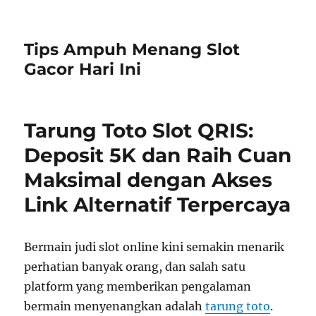
Tips Ampuh Menang Slot
Gacor Hari Ini
Tarung Toto Slot QRIS:
Deposit 5K dan Raih Cuan
Maksimal dengan Akses
Link Alternatif Terpercaya
Bermain judi slot online kini semakin menarik
perhatian banyak orang, dan salah satu
platform yang memberikan pengalaman
bermain menyenangkan adalah
tarung toto
.