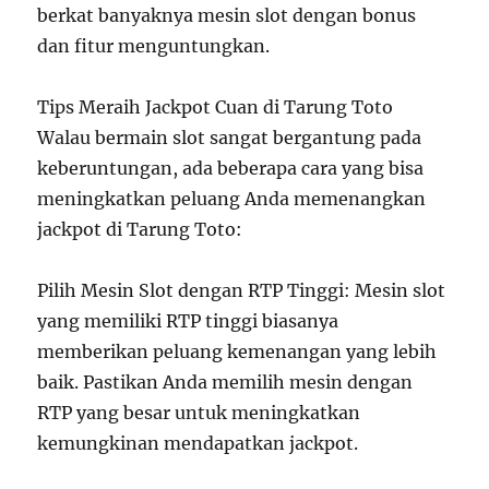
berkat banyaknya mesin slot dengan bonus
dan fitur menguntungkan.
Tips Meraih Jackpot Cuan di Tarung Toto
Walau bermain slot sangat bergantung pada
keberuntungan, ada beberapa cara yang bisa
meningkatkan peluang Anda memenangkan
jackpot di Tarung Toto:
Pilih Mesin Slot dengan RTP Tinggi: Mesin slot
yang memiliki RTP tinggi biasanya
memberikan peluang kemenangan yang lebih
baik. Pastikan Anda memilih mesin dengan
RTP yang besar untuk meningkatkan
kemungkinan mendapatkan jackpot.