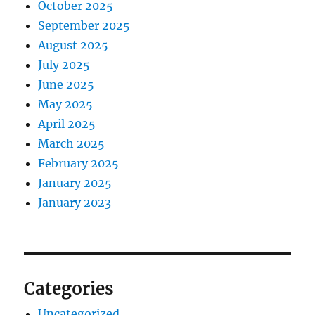
October 2025
September 2025
August 2025
July 2025
June 2025
May 2025
April 2025
March 2025
February 2025
January 2025
January 2023
Categories
Uncategorized