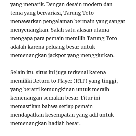
yang menarik. Dengan desain modern dan
tema yang bervariasi, Tarung Toto
menawarkan pengalaman bermain yang sangat
menyenangkan. Salah satu alasan utama
mengapa para pemain memilih Tarung Toto
adalah karena peluang besar untuk
memenangkan jackpot yang menggiurkan.
Selain itu, situs ini juga terkenal karena
memiliki Return to Player (RTP) yang tinggi,
yang berarti kemungkinan untuk meraih
kemenangan semakin besar. Fitur ini
memastikan bahwa setiap pemain
mendapatkan kesempatan yang adil untuk
memenangkan hadiah besar.