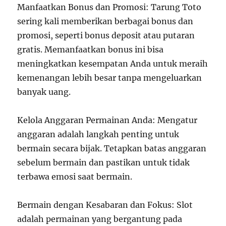
Manfaatkan Bonus dan Promosi: Tarung Toto
sering kali memberikan berbagai bonus dan
promosi, seperti bonus deposit atau putaran
gratis. Memanfaatkan bonus ini bisa
meningkatkan kesempatan Anda untuk meraih
kemenangan lebih besar tanpa mengeluarkan
banyak uang.
Kelola Anggaran Permainan Anda: Mengatur
anggaran adalah langkah penting untuk
bermain secara bijak. Tetapkan batas anggaran
sebelum bermain dan pastikan untuk tidak
terbawa emosi saat bermain.
Bermain dengan Kesabaran dan Fokus: Slot
adalah permainan yang bergantung pada