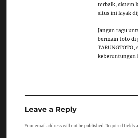
terbaik, sistem
situs ini layak 
Jangan ragu unt
bermain toto di
TARUNGTOTO, si
keberuntungan 
Leave a Reply
Your email address will not be published.
Required fields