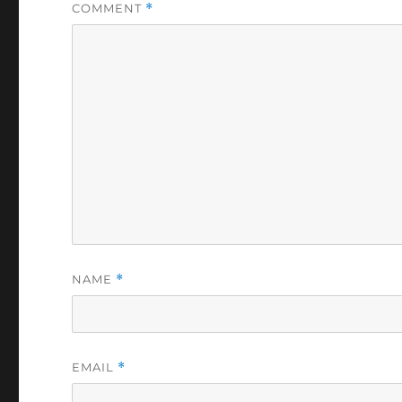
COMMENT
*
NAME
*
EMAIL
*