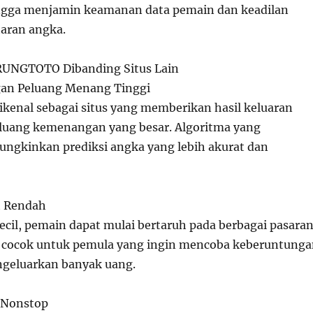
ingga menjamin keamanan data pemain dan keadilan
taran angka.
UNGTOTO Dibanding Situs Lain
gan Peluang Menang Tinggi
nal sebagai situs yang memberikan hasil keluaran
eluang kemenangan yang besar. Algoritma yang
gkinkan prediksi angka yang lebih akurat dan
t Rendah
cil, pemain dapat mulai bertaruh pada berbagai pasara
at cocok untuk pemula yang ingin mencoba keberuntung
ngeluarkan banyak uang.
 Nonstop