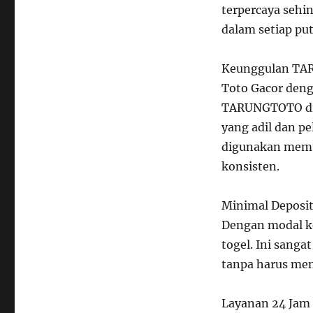
terpercaya seh
dalam setiap pu
Keunggulan TAR
Toto Gacor den
TARUNGTOTO dike
yang adil dan p
digunakan memun
konsisten.
Minimal Deposi
Dengan modal ke
togel. Ini sang
tanpa harus me
Layanan 24 Jam