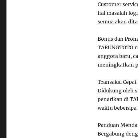
Customer servic
hal masalah log
semua akan dita
Bonus dan Prom
TARUNGTOTO men
anggota baru, ca
meningkatkan p
Transaksi Cepa
Didukung oleh s
penarikan di T
waktu beberapa 
Panduan Menda
Bergabung den