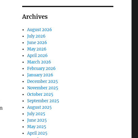
Archives
August 2026
July 2026
June 2026
May 2026
April 2026
March 2026
February 2026
January 2026
December 2025
November 2025
October 2025
n
September 2025
an
August 2025
July 2025
June 2025
May 2025
April 2025