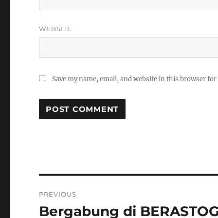
WEBSITE
Save my name, email, and website in this browser for
Post
PREVIOUS
navigation
Bergabung di BERASTOGE
Previous