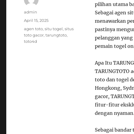
pilihan utama ba
Author
admin
Sebagai agen si
Posted
April 15, 2025
menawarkan pen
on
Tags
agen toto
,
situ togel
,
situs
pastinya mengu
toto gacor
,
tarungtoto
,
pelanggan yang 
toto4d
pemain togel onl
Apa Itu TARUN
TARUNGTOTO ada
toto dan togel d
Hongkong, Sydne
gacor, TARUNGT
fitur-fitur eks
dengan nyaman
Sebagai bandar t