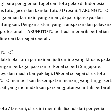
gi para penggemar togel dan toto gelap di Indonesia.
tus toto gacor dan bandar toto 4D resmi, TARUNGTOTO
galaman bermain yang aman, dapat dipercaya, dan
ntungkan. Dengan sistem yang transparan dan pelayan
profesional, TARUNGTOTO berhasil menarik perhatian
ine dari berbagai daerah.
GTOTO?
lah platform permainan judi online yang khusus pada
engan berbagai pasaran terkenal seperti Singapore,
y, dan masih banyak lagi. Dikenal sebagai situs toto
OTO memberikan kesempatan menang yang tinggi sert
klusif yang memudahkan para anggotanya untuk bertaruh
.
oto 4D resmi, situs ini memiliki lisensi dari penyedia