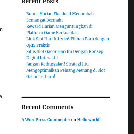
Recent Posts
Bonus Harian Eksklusif Menambah
Semangat Bermain
Reward Harian Menguntungkan di
an
Platform Game Berkualitas
Link Slot Hari Ini 2026 Pilihan Baru dengan
QRIS Praktis
Situs Slot Gacor Hari Ini Dengan Konsep
Digital Interaktif
Jangan Ketinggalan! Strategi Jitu
Mengoptimalkan Peluang Menang di Slot
Gacor Terbaru!
a
Recent Comments
A WordPress Commenter
on
Hello world!