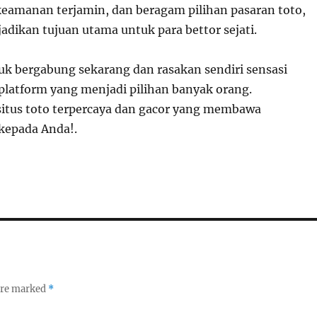
 keamanan terjamin, dan beragam pilihan pasaran toto,
dijadikan tujuan utama untuk para bettor sejati.
uk bergabung sekarang dan rasakan sendiri sensasi
 platform yang menjadi pilihan banyak orang.
tus toto terpercaya dan gacor yang membawa
kepada Anda!.
 are marked
*