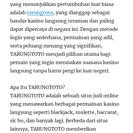
yang menunjukkan pertumbuhan luar biasa
adalah
tarungtoto
, yang dianggap sebagai
bandar kasino langsung teraman dan paling
dapat dipercaya di negara ini. Dengan metode
login yang sederhana, permainan yang adil,
serta peluang menang yang signifikan,
TARUNGTOTO menjadi pilihan utama bagi
pemain yang ingin merasakan suasana kasino
langsung tanpa harus pergi ke luar negeri.
Apa Itu TARUNGTOTO?
TARUNGTOTO adalah sebuah situs judi online
yang menawarkan berbagai permainan kasino
langsung seperti blackjack, roulette, baccarat,
sic bo, dan banyak lagi. Berbeda dari situs
lainnya, TARUNGTOTO memberikan