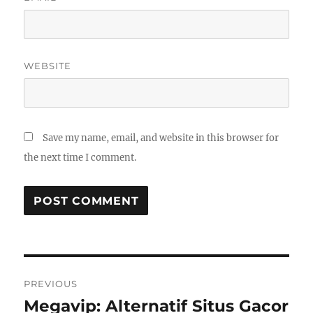
WEBSITE
Save my name, email, and website in this browser for
the next time I comment.
Post
PREVIOUS
navigation
Megavip: Alternatif Situs Gacor
Previous