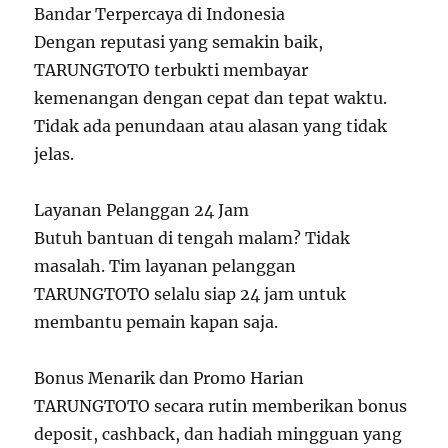
Bandar Terpercaya di Indonesia
Dengan reputasi yang semakin baik,
TARUNGTOTO terbukti membayar
kemenangan dengan cepat dan tepat waktu.
Tidak ada penundaan atau alasan yang tidak
jelas.
Layanan Pelanggan 24 Jam
Butuh bantuan di tengah malam? Tidak
masalah. Tim layanan pelanggan
TARUNGTOTO selalu siap 24 jam untuk
membantu pemain kapan saja.
Bonus Menarik dan Promo Harian
TARUNGTOTO secara rutin memberikan bonus
deposit, cashback, dan hadiah mingguan yang