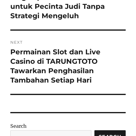
post:
untuk Pecinta Judi Tanpa
Strategi Mengeluh
NEXT
Permainan Slot dan Live
Next
post:
Casino di TARUNGTOTO
Tawarkan Penghasilan
Tambahan Setiap Hari
Search