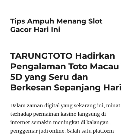
Tips Ampuh Menang Slot
Gacor Hari Ini
TARUNGTOTO Hadirkan
Pengalaman Toto Macau
5D yang Seru dan
Berkesan Sepanjang Hari
Dalam zaman digital yang sekarang ini, minat
terhadap permainan kasino langsung di
internet semakin meningkat di kalangan
penggemar judi online. Salah satu platform