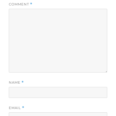
COMMENT
*
NAME
*
EMAIL
*