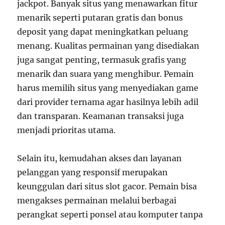
jackpot. Banyak situs yang menawarkan fitur
menarik seperti putaran gratis dan bonus
deposit yang dapat meningkatkan peluang
menang. Kualitas permainan yang disediakan
juga sangat penting, termasuk grafis yang
menarik dan suara yang menghibur. Pemain
harus memilih situs yang menyediakan game
dari provider ternama agar hasilnya lebih adil
dan transparan. Keamanan transaksi juga
menjadi prioritas utama.
Selain itu, kemudahan akses dan layanan
pelanggan yang responsif merupakan
keunggulan dari situs slot gacor. Pemain bisa
mengakses permainan melalui berbagai
perangkat seperti ponsel atau komputer tanpa