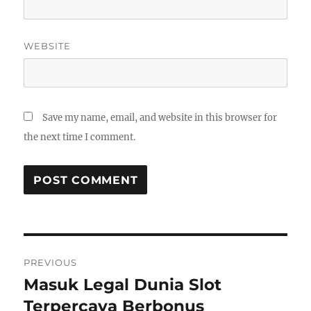
WEBSITE
Save my name, email, and website in this browser for
the next time I comment.
Post
PREVIOUS
navigation
Masuk Legal Dunia Slot
Previous
post:
Terpercaya Berbonus