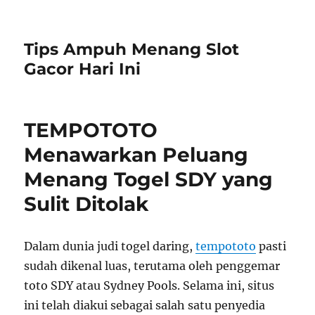
Tips Ampuh Menang Slot
Gacor Hari Ini
TEMPOTOTO
Menawarkan Peluang
Menang Togel SDY yang
Sulit Ditolak
Dalam dunia judi togel daring,
tempototo
pasti
sudah dikenal luas, terutama oleh penggemar
toto SDY atau Sydney Pools. Selama ini, situs
ini telah diakui sebagai salah satu penyedia