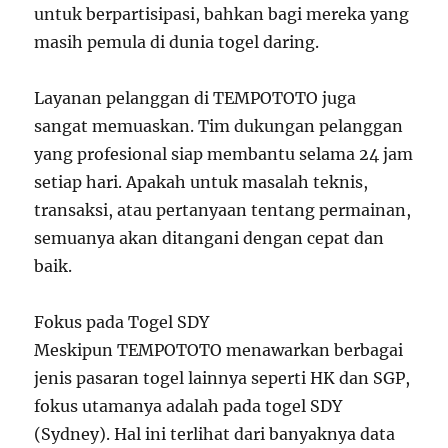
untuk berpartisipasi, bahkan bagi mereka yang
masih pemula di dunia togel daring.
Layanan pelanggan di TEMPOTOTO juga
sangat memuaskan. Tim dukungan pelanggan
yang profesional siap membantu selama 24 jam
setiap hari. Apakah untuk masalah teknis,
transaksi, atau pertanyaan tentang permainan,
semuanya akan ditangani dengan cepat dan
baik.
Fokus pada Togel SDY
Meskipun TEMPOTOTO menawarkan berbagai
jenis pasaran togel lainnya seperti HK dan SGP,
fokus utamanya adalah pada togel SDY
(Sydney). Hal ini terlihat dari banyaknya data