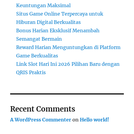
Keuntungan Maksimal
Situs Game Online Terpercaya untuk
Hiburan Digital Berkualitas
Bonus Harian Eksklusif Menambah
Semangat Bermain
Reward Harian Menguntungkan di Platform
Game Berkualitas
Link Slot Hari Ini 2026 Pilihan Baru dengan
QRIS Praktis
Recent Comments
A WordPress Commenter
on
Hello world!