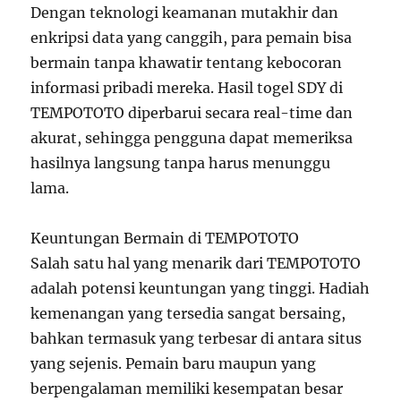
Dengan teknologi keamanan mutakhir dan
enkripsi data yang canggih, para pemain bisa
bermain tanpa khawatir tentang kebocoran
informasi pribadi mereka. Hasil togel SDY di
TEMPOTOTO diperbarui secara real-time dan
akurat, sehingga pengguna dapat memeriksa
hasilnya langsung tanpa harus menunggu
lama.
Keuntungan Bermain di TEMPOTOTO
Salah satu hal yang menarik dari TEMPOTOTO
adalah potensi keuntungan yang tinggi. Hadiah
kemenangan yang tersedia sangat bersaing,
bahkan termasuk yang terbesar di antara situs
yang sejenis. Pemain baru maupun yang
berpengalaman memiliki kesempatan besar