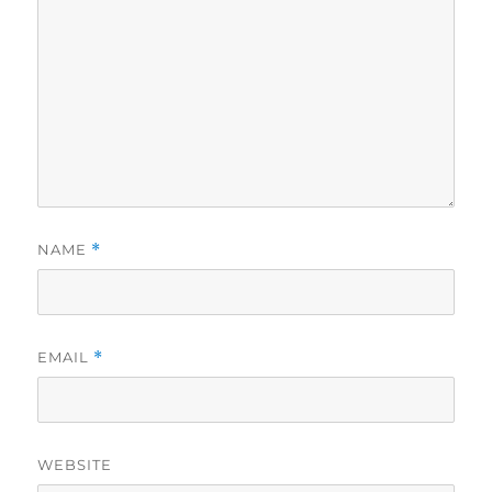
NAME
*
EMAIL
*
WEBSITE