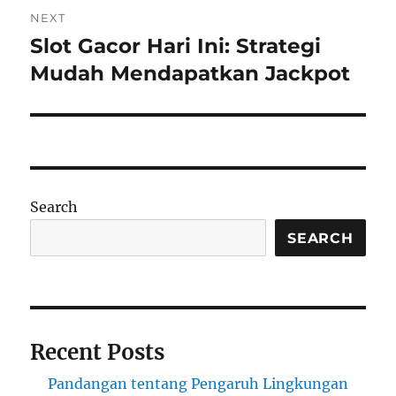
NEXT
Slot Gacor Hari Ini: Strategi
Next
post:
Mudah Mendapatkan Jackpot
Search
SEARCH
Recent Posts
Pandangan tentang Pengaruh Lingkungan