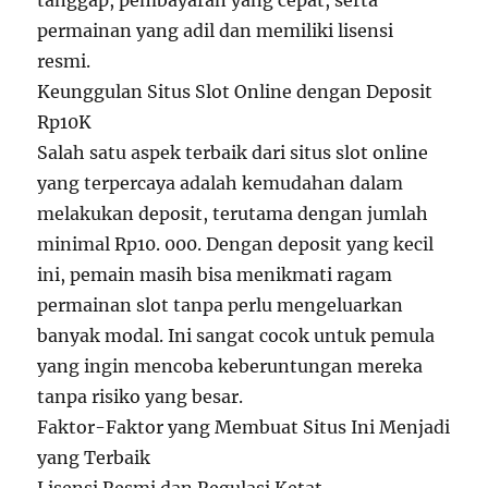
tanggap, pembayaran yang cepat, serta
permainan yang adil dan memiliki lisensi
resmi.
Keunggulan Situs Slot Online dengan Deposit
Rp10K
Salah satu aspek terbaik dari situs slot online
yang terpercaya adalah kemudahan dalam
melakukan deposit, terutama dengan jumlah
minimal Rp10. 000. Dengan deposit yang kecil
ini, pemain masih bisa menikmati ragam
permainan slot tanpa perlu mengeluarkan
banyak modal. Ini sangat cocok untuk pemula
yang ingin mencoba keberuntungan mereka
tanpa risiko yang besar.
Faktor-Faktor yang Membuat Situs Ini Menjadi
yang Terbaik