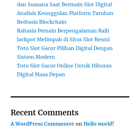
dan Suasana Saat Bermain Slot Digital
Analisis Keunggulan Platform Taruhan
Berbasis Blockchain
Rahasia Pemain Berpengalaman Raih
Jackpot Melimpah di Situs Slot Resmi
Toto Slot Gacor Pilihan Digital Dengan
Sistem Modern
Toto Slot Gacor Online Untuk Hiburan
Digital Masa Depan
Recent Comments
A WordPress Commenter
on
Hello world!