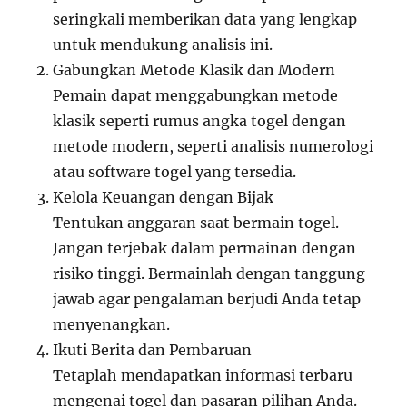
seringkali memberikan data yang lengkap
untuk mendukung analisis ini.
Gabungkan Metode Klasik dan Modern
Pemain dapat menggabungkan metode
klasik seperti rumus angka togel dengan
metode modern, seperti analisis numerologi
atau software togel yang tersedia.
Kelola Keuangan dengan Bijak
Tentukan anggaran saat bermain togel.
Jangan terjebak dalam permainan dengan
risiko tinggi. Bermainlah dengan tanggung
jawab agar pengalaman berjudi Anda tetap
menyenangkan.
Ikuti Berita dan Pembaruan
Tetaplah mendapatkan informasi terbaru
mengenai togel dan pasaran pilihan Anda.