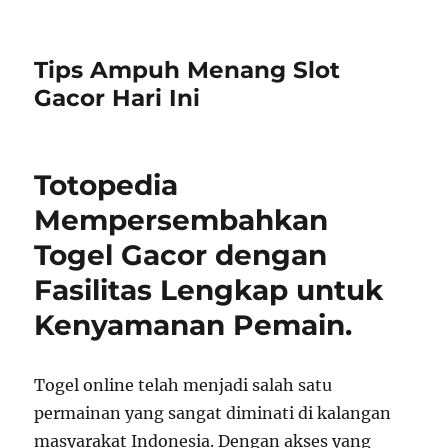
Tips Ampuh Menang Slot
Gacor Hari Ini
Totopedia
Mempersembahkan
Togel Gacor dengan
Fasilitas Lengkap untuk
Kenyamanan Pemain.
Togel online telah menjadi salah satu
permainan yang sangat diminati di kalangan
masyarakat Indonesia. Dengan akses yang