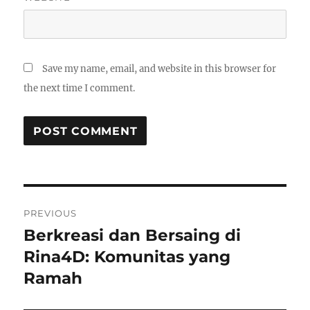
Save my name, email, and website in this browser for
the next time I comment.
Post
PREVIOUS
navigation
Berkreasi dan Bersaing di
Previous
post:
Rina4D: Komunitas yang
Ramah