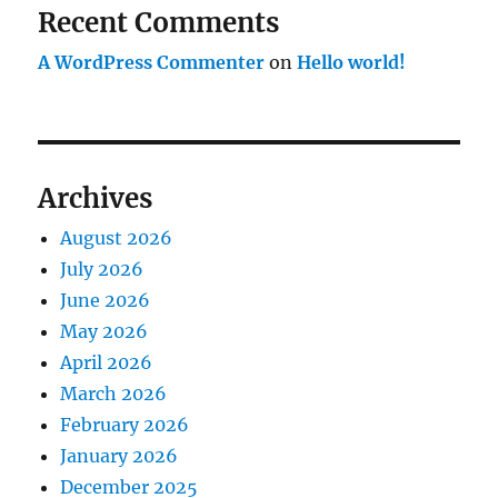
Recent Comments
A WordPress Commenter
on
Hello world!
Archives
August 2026
July 2026
June 2026
May 2026
April 2026
March 2026
February 2026
January 2026
December 2025