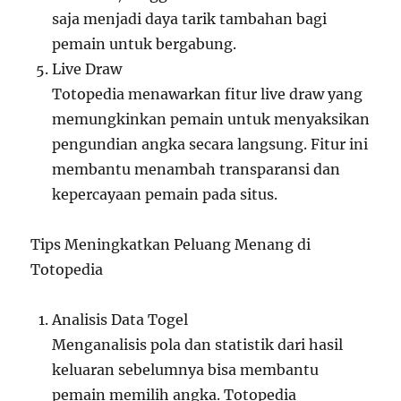
saja menjadi daya tarik tambahan bagi
pemain untuk bergabung.
Live Draw
Totopedia menawarkan fitur live draw yang
memungkinkan pemain untuk menyaksikan
pengundian angka secara langsung. Fitur ini
membantu menambah transparansi dan
kepercayaan pemain pada situs.
Tips Meningkatkan Peluang Menang di
Totopedia
Analisis Data Togel
Menganalisis pola dan statistik dari hasil
keluaran sebelumnya bisa membantu
pemain memilih angka. Totopedia