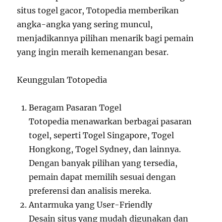
situs togel gacor, Totopedia memberikan
angka-angka yang sering muncul,
menjadikannya pilihan menarik bagi pemain
yang ingin meraih kemenangan besar.
Keunggulan Totopedia
Beragam Pasaran Togel
Totopedia menawarkan berbagai pasaran
togel, seperti Togel Singapore, Togel
Hongkong, Togel Sydney, dan lainnya.
Dengan banyak pilihan yang tersedia,
pemain dapat memilih sesuai dengan
preferensi dan analisis mereka.
Antarmuka yang User-Friendly
Desain situs yang mudah digunakan dan