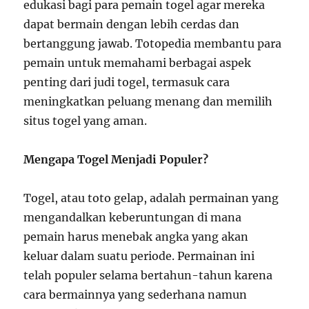
edukasi bagi para pemain togel agar mereka
dapat bermain dengan lebih cerdas dan
bertanggung jawab. Totopedia membantu para
pemain untuk memahami berbagai aspek
penting dari judi togel, termasuk cara
meningkatkan peluang menang dan memilih
situs togel yang aman.
Mengapa Togel Menjadi Populer?
Togel, atau toto gelap, adalah permainan yang
mengandalkan keberuntungan di mana
pemain harus menebak angka yang akan
keluar dalam suatu periode. Permainan ini
telah populer selama bertahun-tahun karena
cara bermainnya yang sederhana namun