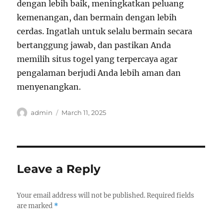
dengan lebih baik, meningkatkan peluang
kemenangan, dan bermain dengan lebih
cerdas. Ingatlah untuk selalu bermain secara
bertanggung jawab, dan pastikan Anda
memilih situs togel yang terpercaya agar
pengalaman berjudi Anda lebih aman dan
menyenangkan.
Author
Posted
admin
March 11, 2025
on
Leave a Reply
Your email address will not be published.
Required fields
are marked
*