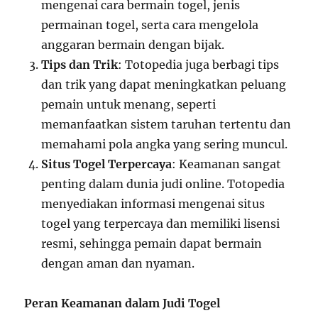
mengenai cara bermain togel, jenis
permainan togel, serta cara mengelola
anggaran bermain dengan bijak.
Tips dan Trik
: Totopedia juga berbagi tips
dan trik yang dapat meningkatkan peluang
pemain untuk menang, seperti
memanfaatkan sistem taruhan tertentu dan
memahami pola angka yang sering muncul.
Situs Togel Terpercaya
: Keamanan sangat
penting dalam dunia judi online. Totopedia
menyediakan informasi mengenai situs
togel yang terpercaya dan memiliki lisensi
resmi, sehingga pemain dapat bermain
dengan aman dan nyaman.
Peran Keamanan dalam Judi Togel