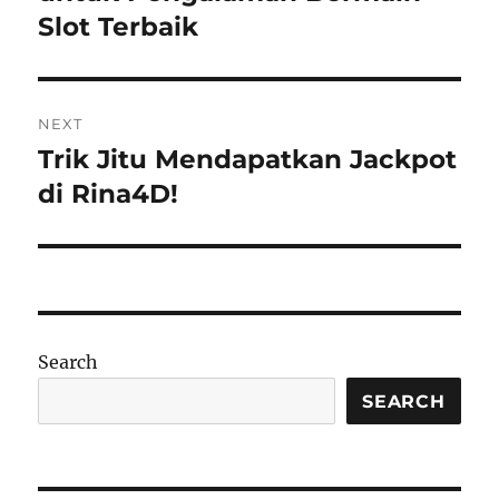
Slot Terbaik
NEXT
Trik Jitu Mendapatkan Jackpot
Next
post:
di Rina4D!
Search
SEARCH