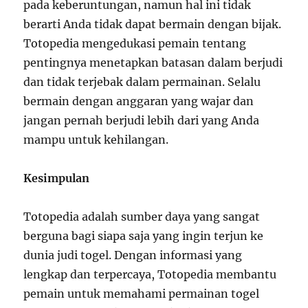
pada keberuntungan, namun hal ini tidak
berarti Anda tidak dapat bermain dengan bijak.
Totopedia mengedukasi pemain tentang
pentingnya menetapkan batasan dalam berjudi
dan tidak terjebak dalam permainan. Selalu
bermain dengan anggaran yang wajar dan
jangan pernah berjudi lebih dari yang Anda
mampu untuk kehilangan.
Kesimpulan
Totopedia adalah sumber daya yang sangat
berguna bagi siapa saja yang ingin terjun ke
dunia judi togel. Dengan informasi yang
lengkap dan terpercaya, Totopedia membantu
pemain untuk memahami permainan togel