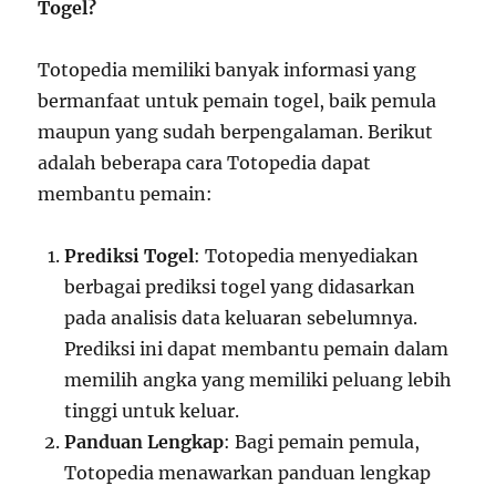
Togel?
Totopedia memiliki banyak informasi yang
bermanfaat untuk pemain togel, baik pemula
maupun yang sudah berpengalaman. Berikut
adalah beberapa cara Totopedia dapat
membantu pemain:
Prediksi Togel
: Totopedia menyediakan
berbagai prediksi togel yang didasarkan
pada analisis data keluaran sebelumnya.
Prediksi ini dapat membantu pemain dalam
memilih angka yang memiliki peluang lebih
tinggi untuk keluar.
Panduan Lengkap
: Bagi pemain pemula,
Totopedia menawarkan panduan lengkap