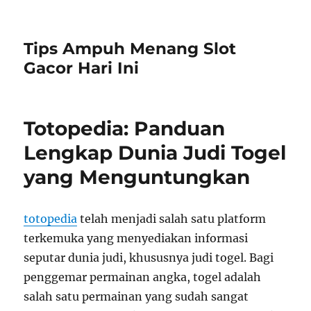
Tips Ampuh Menang Slot
Gacor Hari Ini
Totopedia: Panduan
Lengkap Dunia Judi Togel
yang Menguntungkan
totopedia
telah menjadi salah satu platform
terkemuka yang menyediakan informasi
seputar dunia judi, khususnya judi togel. Bagi
penggemar permainan angka, togel adalah
salah satu permainan yang sudah sangat