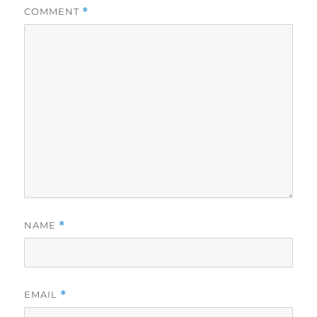
COMMENT
*
NAME
*
EMAIL
*