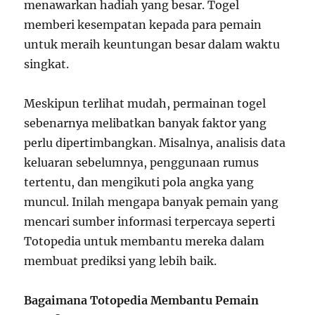
menawarkan hadiah yang besar. Togel
memberi kesempatan kepada para pemain
untuk meraih keuntungan besar dalam waktu
singkat.
Meskipun terlihat mudah, permainan togel
sebenarnya melibatkan banyak faktor yang
perlu dipertimbangkan. Misalnya, analisis data
keluaran sebelumnya, penggunaan rumus
tertentu, dan mengikuti pola angka yang
muncul. Inilah mengapa banyak pemain yang
mencari sumber informasi terpercaya seperti
Totopedia untuk membantu mereka dalam
membuat prediksi yang lebih baik.
Bagaimana Totopedia Membantu Pemain