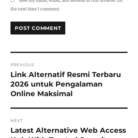
Save my name, email, and website in this browser for
the next time I comment.
Post
PREVIOUS
navigation
Link Alternatif Resmi Terbaru
Previous
post:
2026 untuk Pengalaman
Online Maksimal
NEXT
Latest Alternative Web Access
Next