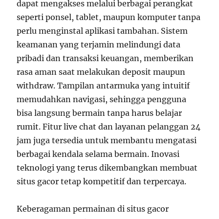
dapat mengakses melalui berbagai perangkat
seperti ponsel, tablet, maupun komputer tanpa
perlu menginstal aplikasi tambahan. Sistem
keamanan yang terjamin melindungi data
pribadi dan transaksi keuangan, memberikan
rasa aman saat melakukan deposit maupun
withdraw. Tampilan antarmuka yang intuitif
memudahkan navigasi, sehingga pengguna
bisa langsung bermain tanpa harus belajar
rumit. Fitur live chat dan layanan pelanggan 24
jam juga tersedia untuk membantu mengatasi
berbagai kendala selama bermain. Inovasi
teknologi yang terus dikembangkan membuat
situs gacor tetap kompetitif dan terpercaya.
Keberagaman permainan di situs gacor