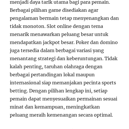
menjadi daya tarik utama bagi para pemain.
Berbagai pilihan game disediakan agar
pengalaman bermain tetap menyenangkan dan
tidak monoton. Slot online dengan tema
menarik menawarkan peluang besar untuk
mendapatkan jackpot besar. Poker dan domino
juga tersedia dalam berbagai variasi yang
menantang strategi dan keberuntungan. Tidak
kalah penting, taruhan olahraga dengan
berbagai pertandingan lokal maupun
internasional siap memanjakan pecinta sports
betting. Dengan pilihan lengkap ini, setiap
pemain dapat menyesuaikan permainan sesuai
minat dan kemampuan, meningkatkan
peluang meraih kemenangan secara optimal.