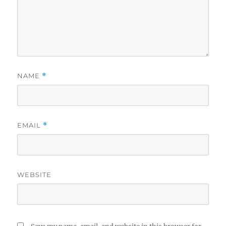
NAME
*
EMAIL
*
WEBSITE