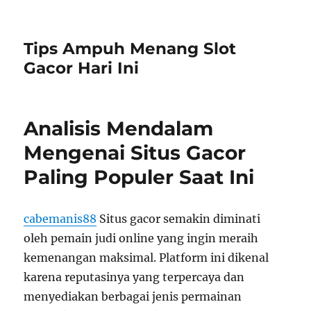
Tips Ampuh Menang Slot
Gacor Hari Ini
Analisis Mendalam
Mengenai Situs Gacor
Paling Populer Saat Ini
cabemanis88
Situs gacor semakin diminati
oleh pemain judi online yang ingin meraih
kemenangan maksimal. Platform ini dikenal
karena reputasinya yang terpercaya dan
menyediakan berbagai jenis permainan