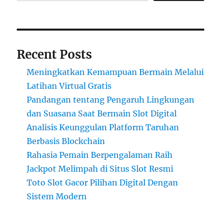
Recent Posts
Meningkatkan Kemampuan Bermain Melalui
Latihan Virtual Gratis
Pandangan tentang Pengaruh Lingkungan
dan Suasana Saat Bermain Slot Digital
Analisis Keunggulan Platform Taruhan
Berbasis Blockchain
Rahasia Pemain Berpengalaman Raih
Jackpot Melimpah di Situs Slot Resmi
Toto Slot Gacor Pilihan Digital Dengan
Sistem Modern