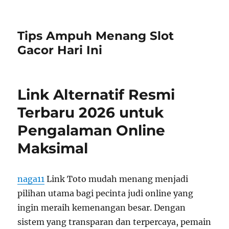
Tips Ampuh Menang Slot
Gacor Hari Ini
Link Alternatif Resmi
Terbaru 2026 untuk
Pengalaman Online
Maksimal
naga11
Link Toto mudah menang menjadi
pilihan utama bagi pecinta judi online yang
ingin meraih kemenangan besar. Dengan
sistem yang transparan dan terpercaya, pemain