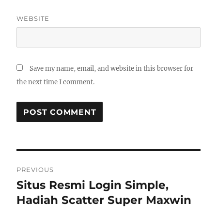
WEBSITE
Save my name, email, and website in this browser for
the next time I comment.
Post
PREVIOUS
navigation
Situs Resmi Login Simple,
Previous
post:
Hadiah Scatter Super Maxwin