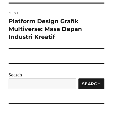
NEXT
Platform Design Grafik
Next
post:
Multiverse: Masa Depan
Industri Kreatif
Search
SEARCH