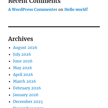
Recent Comments
A WordPress Commenter
on
Hello world!
Archives
August 2026
July 2026
June 2026
May 2026
April 2026
March 2026
February 2026
January 2026
December 2025