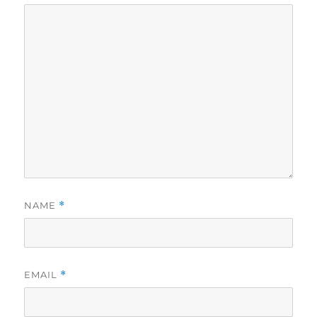
NAME
*
EMAIL
*