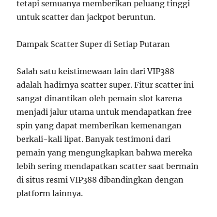
tetapi semuanya memberikan peluang tinggi
untuk scatter dan jackpot beruntun.
Dampak Scatter Super di Setiap Putaran
Salah satu keistimewaan lain dari VIP388
adalah hadirnya scatter super. Fitur scatter ini
sangat dinantikan oleh pemain slot karena
menjadi jalur utama untuk mendapatkan free
spin yang dapat memberikan kemenangan
berkali-kali lipat. Banyak testimoni dari
pemain yang mengungkapkan bahwa mereka
lebih sering mendapatkan scatter saat bermain
di situs resmi VIP388 dibandingkan dengan
platform lainnya.