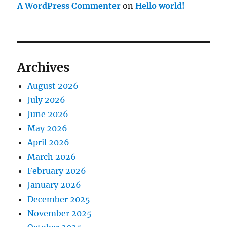
A WordPress Commenter
on
Hello world!
Archives
August 2026
July 2026
June 2026
May 2026
April 2026
March 2026
February 2026
January 2026
December 2025
November 2025