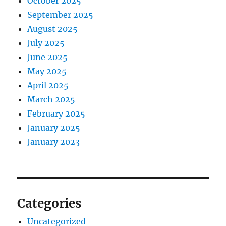
October 2025
September 2025
August 2025
July 2025
June 2025
May 2025
April 2025
March 2025
February 2025
January 2025
January 2023
Categories
Uncategorized