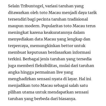
Selain Tribuntogel, variasi taruhan yang
ditawarkan oleh toto Macau menjadi daya tarik
tersendiri bagi pecinta taruhan tradisional
maupun modern. Popularitas toto Macau terus
meningkat karena keakuratannya dalam
menyediakan data Macau yang lengkap dan
terpercaya, memungkinkan bettor untuk
membuat keputusan berdasarkan informasi
terkini. Berbagai jenis taruhan yang tersedia
juga memberi fleksibilitas, mulai dari taruhan
angka hingga permainan live yang
menghadirkan sensasi nyata di layar. Hal ini
menjadikan toto Macau sebagai salah satu
pilihan utama untuk mendapatkan sensasi
taruhan yang berbeda dari biasanya.