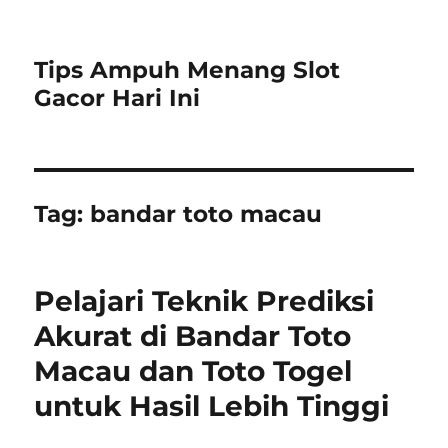
Tips Ampuh Menang Slot
Gacor Hari Ini
Tag:
bandar toto macau
Pelajari Teknik Prediksi
Akurat di Bandar Toto
Macau dan Toto Togel
untuk Hasil Lebih Tinggi