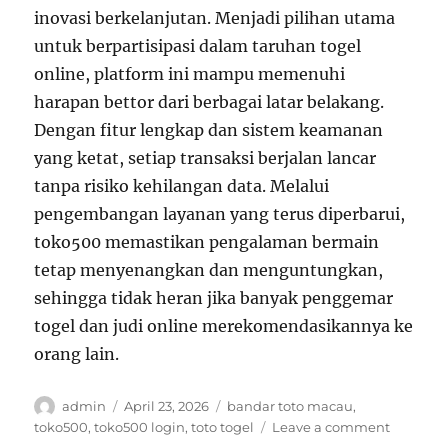
inovasi berkelanjutan. Menjadi pilihan utama
untuk berpartisipasi dalam taruhan togel
online, platform ini mampu memenuhi
harapan bettor dari berbagai latar belakang.
Dengan fitur lengkap dan sistem keamanan
yang ketat, setiap transaksi berjalan lancar
tanpa risiko kehilangan data. Melalui
pengembangan layanan yang terus diperbarui,
toko500 memastikan pengalaman bermain
tetap menyenangkan dan menguntungkan,
sehingga tidak heran jika banyak penggemar
togel dan judi online merekomendasikannya ke
orang lain.
Author
Posted
Tags
admin
April 23, 2026
bandar toto macau
,
on
on
toko500
,
toko500 login
,
toto togel
Leave a comment
Pelajari