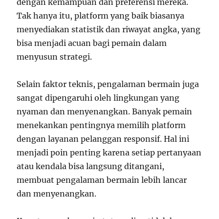
dengan kemampuan dan preferensi mereka.
Tak hanya itu, platform yang baik biasanya
menyediakan statistik dan riwayat angka, yang
bisa menjadi acuan bagi pemain dalam
menyusun strategi.
Selain faktor teknis, pengalaman bermain juga
sangat dipengaruhi oleh lingkungan yang
nyaman dan menyenangkan. Banyak pemain
menekankan pentingnya memilih platform
dengan layanan pelanggan responsif. Hal ini
menjadi poin penting karena setiap pertanyaan
atau kendala bisa langsung ditangani,
membuat pengalaman bermain lebih lancar
dan menyenangkan.