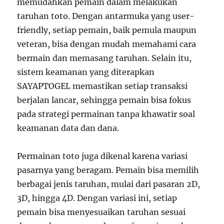
memudahkan pemain dalam melakukan
taruhan toto. Dengan antarmuka yang user-
friendly, setiap pemain, baik pemula maupun
veteran, bisa dengan mudah memahami cara
bermain dan memasang taruhan. Selain itu,
sistem keamanan yang diterapkan
SAYAPTOGEL memastikan setiap transaksi
berjalan lancar, sehingga pemain bisa fokus
pada strategi permainan tanpa khawatir soal
keamanan data dan dana.
Permainan toto juga dikenal karena variasi
pasarnya yang beragam. Pemain bisa memilih
berbagai jenis taruhan, mulai dari pasaran 2D,
3D, hingga 4D. Dengan variasi ini, setiap
pemain bisa menyesuaikan taruhan sesuai