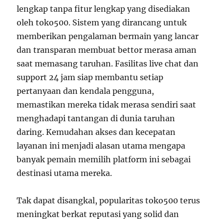
lengkap tanpa fitur lengkap yang disediakan
oleh toko500. Sistem yang dirancang untuk
memberikan pengalaman bermain yang lancar
dan transparan membuat bettor merasa aman
saat memasang taruhan. Fasilitas live chat dan
support 24 jam siap membantu setiap
pertanyaan dan kendala pengguna,
memastikan mereka tidak merasa sendiri saat
menghadapi tantangan di dunia taruhan
daring. Kemudahan akses dan kecepatan
layanan ini menjadi alasan utama mengapa
banyak pemain memilih platform ini sebagai
destinasi utama mereka.
Tak dapat disangkal, popularitas toko500 terus
meningkat berkat reputasi yang solid dan