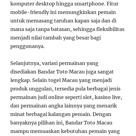
komputer desktop hingga smartphone. Fitur
mobile-friendly ini memungkinkan pemain
untuk memasang taruhan kapan saja dan di
mana saja tanpa batasan, sehingga fleksibilitas
menjadi nilai tambah yang besar bagi
penggunanya.
Selanjutnya, variasi permainan yang
disediakan Bandar Toto Macau juga sangat
lengkap. Selain togel Macau yang menjadi
produk unggulan, tersedia pula berbagai jenis
permainan judi online seperti slot, kasino live,
dan permainan angka lainnya yang menarik
minat berbagai kalangan pemain. Dengan
banyaknya pilihan ini, Bandar Toto Macau
mampu memuaskan kebutuhan pemain yang