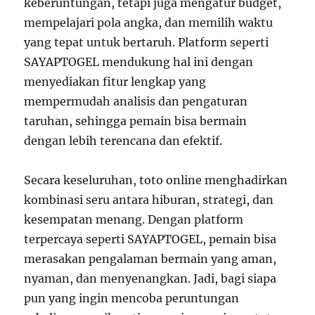
keberuntungan, tetapi juga mengatur budget,
mempelajari pola angka, dan memilih waktu
yang tepat untuk bertaruh. Platform seperti
SAYAPTOGEL mendukung hal ini dengan
menyediakan fitur lengkap yang
mempermudah analisis dan pengaturan
taruhan, sehingga pemain bisa bermain
dengan lebih terencana dan efektif.
Secara keseluruhan, toto online menghadirkan
kombinasi seru antara hiburan, strategi, dan
kesempatan menang. Dengan platform
terpercaya seperti SAYAPTOGEL, pemain bisa
merasakan pengalaman bermain yang aman,
nyaman, dan menyenangkan. Jadi, bagi siapa
pun yang ingin mencoba peruntungan