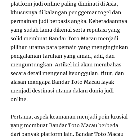
platform judi online paling diminati di Asia,
khususnya di kalangan penggemar togel dan
permainan judi berbasis angka. Keberadaannya
yang sudah lama dikenal serta reputasi yang
solid membuat Bandar Toto Macau menjadi
pilihan utama para pemain yang menginginkan
pengalaman taruhan yang aman, adil, dan
menguntungkan. Artikel ini akan membahas
secara detail mengenai keunggulan, fitur, dan
alasan mengapa Bandar Toto Macau layak
menjadi destinasi utama dalam dunia judi
online.
Pertama, aspek keamanan menjadi poin krusial
yang membuat Bandar Toto Macau berbeda
dari banyak platform lain. Bandar Toto Macau