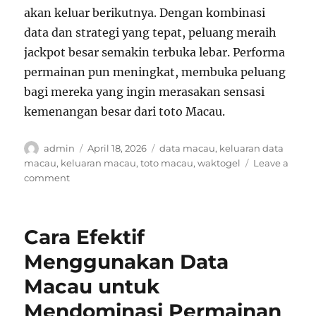
akan keluar berikutnya. Dengan kombinasi
data dan strategi yang tepat, peluang meraih
jackpot besar semakin terbuka lebar. Performa
permainan pun meningkat, membuka peluang
bagi mereka yang ingin merasakan sensasi
kemenangan besar dari toto Macau.
Author
Posted
Tags
admin
April 18, 2026
data macau
,
keluaran data
on
macau
,
keluaran macau
,
toto macau
,
waktogel
Leave a
on
comment
Strategi
Jitu
Memanfaatkan
Cara Efektif
Keluaran
Data
Menggunakan Data
Macau
Macau untuk
untuk
Mendongkrak
Mendominasi Permainan
Keuntungan