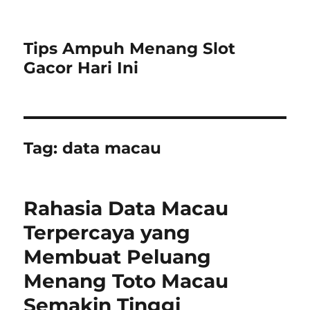
Tips Ampuh Menang Slot
Gacor Hari Ini
Tag:
data macau
Rahasia Data Macau
Terpercaya yang
Membuat Peluang
Menang Toto Macau
Semakin Tinggi