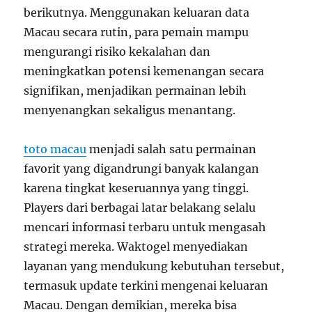
berikutnya. Menggunakan keluaran data
Macau secara rutin, para pemain mampu
mengurangi risiko kekalahan dan
meningkatkan potensi kemenangan secara
signifikan, menjadikan permainan lebih
menyenangkan sekaligus menantang.
toto macau
menjadi salah satu permainan
favorit yang digandrungi banyak kalangan
karena tingkat keseruannya yang tinggi.
Players dari berbagai latar belakang selalu
mencari informasi terbaru untuk mengasah
strategi mereka. Waktogel menyediakan
layanan yang mendukung kebutuhan tersebut,
termasuk update terkini mengenai keluaran
Macau. Dengan demikian, mereka bisa