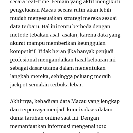
secara real-time. Pemain yang aktif mengikuti
pengeluaran Macau secara rutin akan lebih
mudah menyesuaikan strategi mereka sesuai
data terbaru. Hal ini tentu berbeda dengan
metode tebakan asal-asalan, karena data yang
akurat mampu memberikan keunggulan
kompetitif. Tidak heran jika banyak penjudi
profesional mengandalkan hasil keluaran ini
sebagai dasar utama dalam menentukan
langkah mereka, sehingga peluang meraih
jackpot semakin terbuka lebar.
Akhirnya, kehadiran data Macau yang lengkap
dan terpercaya menjadi kunci sukses dalam
dunia taruhan online saat ini. Dengan
memanfaatkan informasi mengenai toto