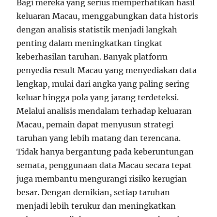
Bagi mereka yang serius memperhatikan hasil
keluaran Macau, menggabungkan data historis
dengan analisis statistik menjadi langkah
penting dalam meningkatkan tingkat
keberhasilan taruhan. Banyak platform
penyedia result Macau yang menyediakan data
lengkap, mulai dari angka yang paling sering
keluar hingga pola yang jarang terdeteksi.
Melalui analisis mendalam terhadap keluaran
Macau, pemain dapat menyusun strategi
taruhan yang lebih matang dan terencana.
Tidak hanya bergantung pada keberuntungan
semata, penggunaan data Macau secara tepat
juga membantu mengurangi risiko kerugian
besar. Dengan demikian, setiap taruhan
menjadi lebih terukur dan meningkatkan