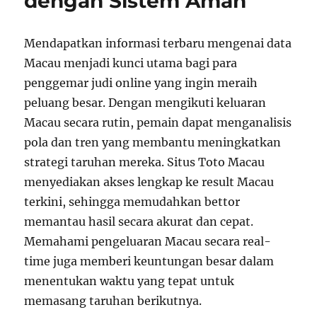
dengan Sistem Aman
Peluang
Menang
Anda!
Mendapatkan informasi terbaru mengenai data
Macau menjadi kunci utama bagi para
penggemar judi online yang ingin meraih
peluang besar. Dengan mengikuti keluaran
Macau secara rutin, pemain dapat menganalisis
pola dan tren yang membantu meningkatkan
strategi taruhan mereka. Situs Toto Macau
menyediakan akses lengkap ke result Macau
terkini, sehingga memudahkan bettor
memantau hasil secara akurat dan cepat.
Memahami pengeluaran Macau secara real-
time juga memberi keuntungan besar dalam
menentukan waktu yang tepat untuk
memasang taruhan berikutnya.