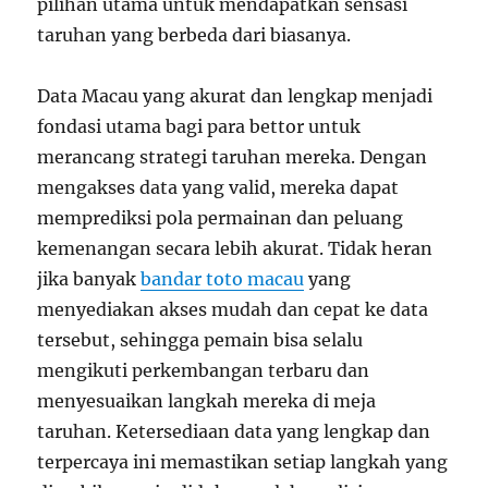
pilihan utama untuk mendapatkan sensasi
taruhan yang berbeda dari biasanya.
Data Macau yang akurat dan lengkap menjadi
fondasi utama bagi para bettor untuk
merancang strategi taruhan mereka. Dengan
mengakses data yang valid, mereka dapat
memprediksi pola permainan dan peluang
kemenangan secara lebih akurat. Tidak heran
jika banyak
bandar toto macau
yang
menyediakan akses mudah dan cepat ke data
tersebut, sehingga pemain bisa selalu
mengikuti perkembangan terbaru dan
menyesuaikan langkah mereka di meja
taruhan. Ketersediaan data yang lengkap dan
terpercaya ini memastikan setiap langkah yang