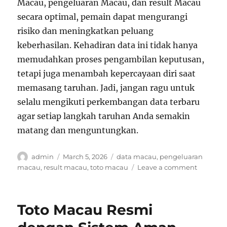
Macau, pengeluaran Macau, dan result Macau
secara optimal, pemain dapat mengurangi
risiko dan meningkatkan peluang
keberhasilan. Kehadiran data ini tidak hanya
memudahkan proses pengambilan keputusan,
tetapi juga menambah kepercayaan diri saat
memasang taruhan. Jadi, jangan ragu untuk
selalu mengikuti perkembangan data terbaru
agar setiap langkah taruhan Anda semakin
matang dan menguntungkan.
Author
Posted
Tags
admin
March 5, 2026
data macau
,
pengeluaran
on
on
macau
,
result macau
,
toto macau
Leave a comment
Pelajari
Pengelu
Macau
Toto Macau Resmi
dan
Optimal