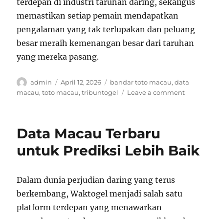
terdepan di industri taruhan daring, sekaligus
memastikan setiap pemain mendapatkan
pengalaman yang tak terlupakan dan peluang
besar meraih kemenangan besar dari taruhan
yang mereka pasang.
Author
Posted
Tags
admin
April 12, 2026
bandar toto macau
,
data
on
on
macau
,
toto macau
,
tribuntogel
Leave a comment
Cara
Efektif
Menggun
Data Macau Terbaru
Data
Macau
untuk Prediksi Lebih Baik
untuk
Mendomin
Permaina
Dalam dunia perjudian daring yang terus
Toto
berkembang, Waktogel menjadi salah satu
Macau
platform terdepan yang menawarkan