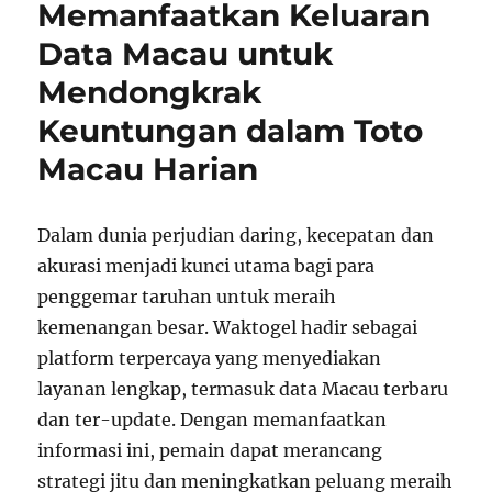
Memanfaatkan Keluaran
Membuat
Data Macau untuk
Peluang
Menang
Mendongkrak
Toto
Macau
Keuntungan dalam Toto
Semakin
Macau Harian
Tinggi
Dalam dunia perjudian daring, kecepatan dan
akurasi menjadi kunci utama bagi para
penggemar taruhan untuk meraih
kemenangan besar. Waktogel hadir sebagai
platform terpercaya yang menyediakan
layanan lengkap, termasuk data Macau terbaru
dan ter-update. Dengan memanfaatkan
informasi ini, pemain dapat merancang
strategi jitu dan meningkatkan peluang meraih