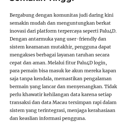
Bergabung dengan komunitas judi daring kini
semakin mudah dan menguntungkan berkat
inovasi dari platform terpercaya seperti Palu4D.
Dengan antarmuka yang user-friendly dan
sistem keamanan mutakhir, pengguna dapat
mengakses berbagai layanan taruhan secara
cepat dan aman. Melalui fitur Palu4D login,
para pemain bisa masuk ke akun mereka kapan
saja tanpa kendala, memastikan pengalaman
bermain yang lancar dan menyenangkan. Tidak
perlu khawatir kehilangan data karena setiap
transaksi dan data Macau tersimpan rapi dalam
sistem yang terintegrasi, menjaga kerahasiaan
dan keaslian informasi pengguna.