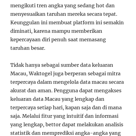
mengikuti tren angka yang sedang hot dan
menyesuaikan taruhan mereka secara tepat.
Keunggulan ini membuat platform ini semakin
diminati, karena mampu memberikan
kepercayaan diri penuh saat memasang
taruhan besar.
Tidak hanya sebagai sumber data keluaran
Macau, Waktogel juga berperan sebagai mitra
terpercaya dalam mengelola data macau secara
akurat dan aman. Pengguna dapat mengakses
keluaran data Macau yang lengkap dan
terpercaya setiap hari, kapan saja dan di mana
saja. Melalui fitur yang intuitif dan informasi
yang lengkap, bettor dapat melakukan analisis
statistik dan memprediksi angka-angka yang