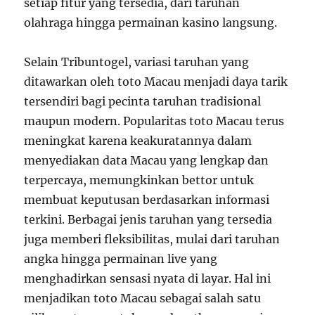
setiap fitur yang tersedia, dari taruhan
olahraga hingga permainan kasino langsung.
Selain Tribuntogel, variasi taruhan yang
ditawarkan oleh toto Macau menjadi daya tarik
tersendiri bagi pecinta taruhan tradisional
maupun modern. Popularitas toto Macau terus
meningkat karena keakuratannya dalam
menyediakan data Macau yang lengkap dan
terpercaya, memungkinkan bettor untuk
membuat keputusan berdasarkan informasi
terkini. Berbagai jenis taruhan yang tersedia
juga memberi fleksibilitas, mulai dari taruhan
angka hingga permainan live yang
menghadirkan sensasi nyata di layar. Hal ini
menjadikan toto Macau sebagai salah satu